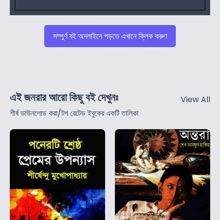
সম্পুর্ণ বই অনলাইনে পড়তে এখানে ক্লিক করুণ
এই জনরার আরো কিছু বই দেখুনঃ
View All
শীর্ষ ডাউনলোড করা/টপ রেটেড ইবুকের একটি তালিকা