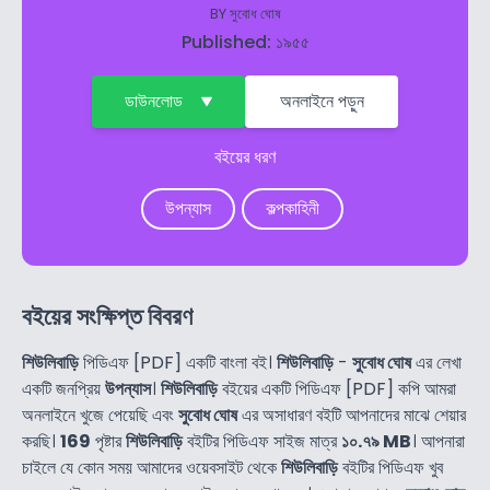
BY
সুবোধ ঘোষ
Published: ১৯৫৫
ডাউনলোড
অনলাইনে পড়ুন
বইয়ের ধরণ
উপন্যাস
কল্পকাহিনী
বইয়ের সংক্ষিপ্ত বিবরণ
শিউলিবাড়ি
পিডিএফ [PDF] একটি বাংলা বই।
শিউলিবাড়ি
-
সুবোধ ঘোষ
এর লেখা
একটি জনপ্রিয়
উপন্যাস
।
শিউলিবাড়ি
বইয়ের একটি পিডিএফ [PDF] কপি আমরা
অনলাইনে খুজে পেয়েছি এবং
সুবোধ ঘোষ
এর অসাধারণ বইটি আপনাদের মাঝে শেয়ার
করছি।
169
পৃষ্টার
শিউলিবাড়ি
বইটির পিডিএফ সাইজ মাত্র
১০.৭৯ MB
। আপনারা
চাইলে যে কোন সময় আমাদের ওয়েবসাইট থেকে
শিউলিবাড়ি
বইটির পিডিএফ খুব