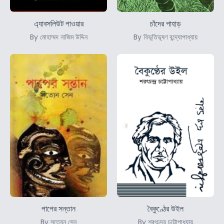
এ্যাবসলিউট পাওয়ার
চাঁদের পাহাড়
By মোহাম্মদ নাজিম উদ্দিন
By বিভূতিভূষণ বন্দ্যোপাধ্যায়
পাপের সন্তান
বৈকুণ্ঠের উইল
By সত্যেন সেন
By শরৎচন্দ্র চট্টোপাধ্যায়