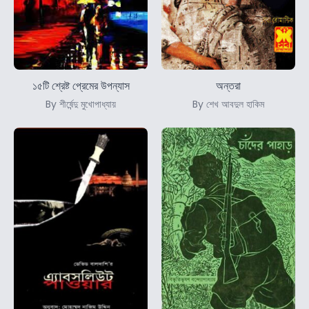
১৫টি শ্রেষ্ট প্রেমের উপন্যাস
অন্তরা
By শীর্ষেন্দু মুখোপাধ্যায়
By শেখ আবদুল হাকিম