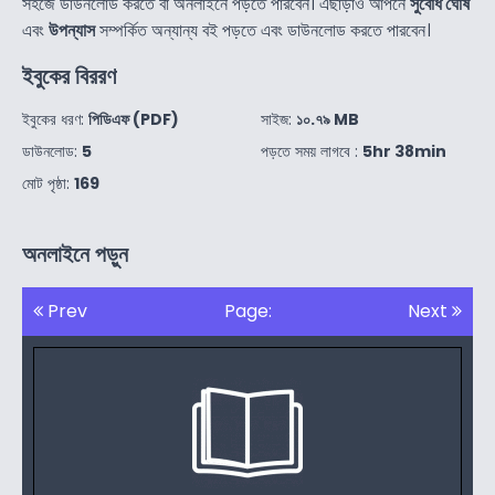
সহজে ডাউনলোড করতে বা অনলাইনে পড়তে পারবেন। এছাড়াও আপনে
সুবোধ ঘোষ
এবং
উপন্যাস
সম্পর্কিত অন্যান্য বই পড়তে এবং ডাউনলোড করতে পারবেন।
ইবুকের বিররণ
ইবুকের ধরণ:
পিডিএফ (PDF)
সাইজ:
১০.৭৯ MB
ডাউনলোড:
5
পড়তে সময় লাগবে :
5hr 38min
মোট পৃষ্ঠা:
169
অনলাইনে পড়ুন
Prev
Page:
Next