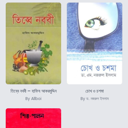
তিব্বে নববী – হাফিয আকরমুদ্দিন
চোখ ও চশমা
By Allboi
By ড. নজরুল ইসলাম