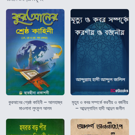
কুরআনের শ্রেষ্ঠ কাহিনী – আলহাজ্ব
মৃত্যু ও কবর সম্পর্কে করণীয় ও বর্জনীয়
মাওলানা লুৎফুল আলম
– আব্দুল্লাহিল হাদী আব্দুল জলীল