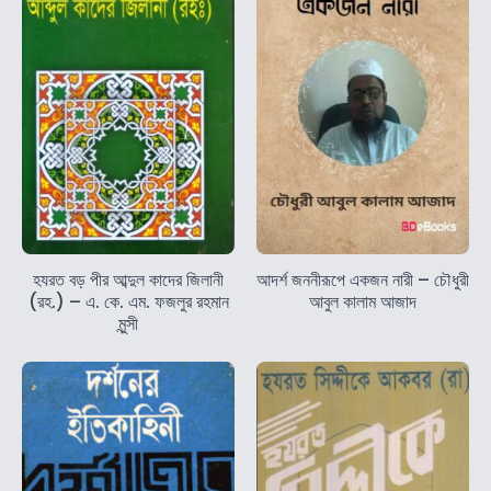
হযরত বড় পীর আব্দুল কাদের জিলানী
আদর্শ জননীরূপে একজন নারী – চৌধুরী
(রহ.) – এ. কে. এম. ফজলুর রহমান
আবুল কালাম আজাদ
মুন্সী