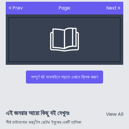
Prev
Page:
Next
সম্পুর্ণ বই অনলাইনে পড়তে এখানে ক্লিক করুণ
এই জনরার আরো কিছু বই দেখুনঃ
View All
শীর্ষ ডাউনলোড করা/টপ রেটেড ইবুকের একটি তালিকা