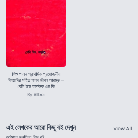
শিশু পালন প্রাথমিক প্রয়োজনীয়
বিষয়াদির সহিত মানব জীবন আরম্ভ –
বেলি উড কমস্টক এম ডি
By Allboi
এই লেখকের আরো কিছু বই দেখুন
View All
বর্তমানে জনপ্রিয় কিছু বই