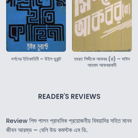
দর্শনের ইতিকাহিনী – উইল ডুরান্ট
হযরত সিদ্দীকে আকবর (রা) – সাঈদ
আহমদ আকবরাবাদী
READER'S REVIEWS
Review শিশু পালন প্রাথমিক প্রয়োজনীয় বিষয়াদির সহিত মানব
জীবন আরম্ভ – বেলি উড কমস্টক এম ডি.