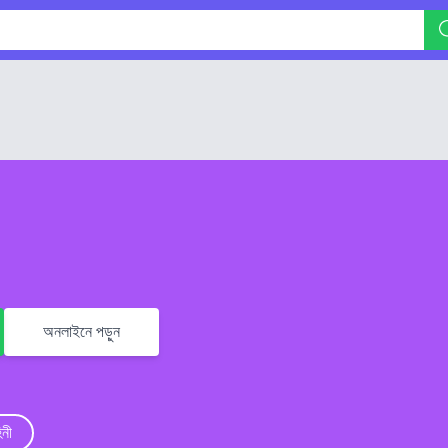
অনলাইনে পড়ুন
িনী