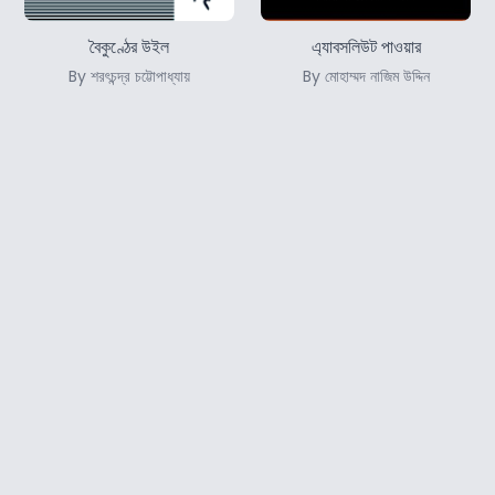
বৈকুণ্ঠের উইল
এ্যাবসলিউট পাওয়ার
By শরৎচন্দ্র চট্টোপাধ্যায়
By মোহাম্মদ নাজিম উদ্দিন