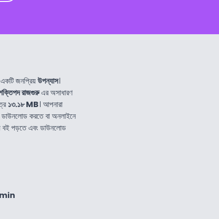
 একটি জনপ্রিয়
উপন্যাস
।
শক্তিপদ রাজগুরু
এর অসাধারণ
ত্র
১৩.১৮ MB
। আপনারা
ে ডাউনলোড করতে বা অনলাইনে
ন্য বই পড়তে এবং ডাউনলোড
8min