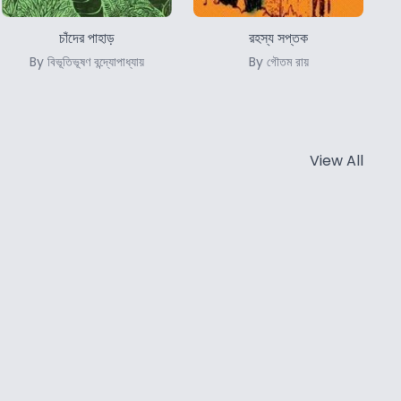
চাঁদের পাহাড়
রহস্য সপ্তক
By বিভূতিভূষণ বন্দ্যোপাধ্যায়
By গৌতম রায়
View All