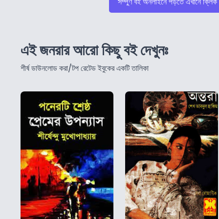
সম্পুর্ণ বই অনলাইনে পড়তে এখানে ক্লিক
এই জনরার আরো কিছু বই দেখুনঃ
শীর্ষ ডাউনলোড করা/টপ রেটেড ইবুকের একটি তালিকা