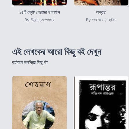
১৫টি শ্রেষ্ট প্রেমের উপন্যাস
অন্তরা
By শীর্ষেন্দু মুখোপাধ্যায়
By শেখ আবদুল হাকিম
এই লেখকের আরো কিছু বই দেখুন
বর্তমানে জনপ্রিয় কিছু বই