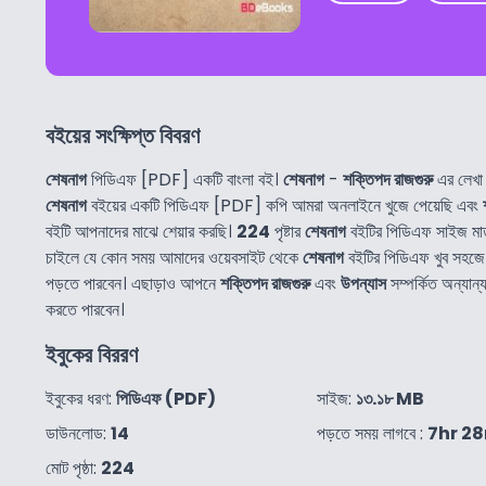
বইয়ের সংক্ষিপ্ত বিবরণ
শেষনাগ
পিডিএফ [PDF] একটি বাংলা বই।
শেষনাগ
-
শক্তিপদ রাজগুরু
এর লেখা
শেষনাগ
বইয়ের একটি পিডিএফ [PDF] কপি আমরা অনলাইনে খুজে পেয়েছি এবং
বইটি আপনাদের মাঝে শেয়ার করছি।
224
পৃষ্টার
শেষনাগ
বইটির পিডিএফ সাইজ মা
চাইলে যে কোন সময় আমাদের ওয়েবসাইট থেকে
শেষনাগ
বইটির পিডিএফ খুব সহজ
পড়তে পারবেন। এছাড়াও আপনে
শক্তিপদ রাজগুরু
এবং
উপন্যাস
সম্পর্কিত অন্যা
করতে পারবেন।
ইবুকের বিররণ
ইবুকের ধরণ:
পিডিএফ (PDF)
সাইজ:
১৩.১৮ MB
ডাউনলোড:
14
পড়তে সময় লাগবে :
7hr 2
মোট পৃষ্ঠা:
224