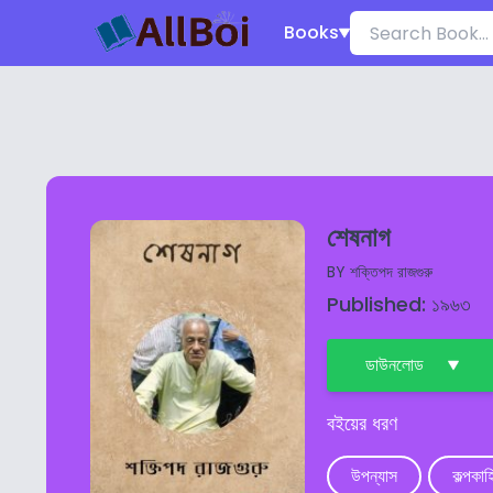
Books
শেষনাগ
BY
শক্তিপদ রাজগুরু
Published: ১৯৬৩
ডাউনলোড
বইয়ের ধরণ
উপন্যাস
কল্পকাহ