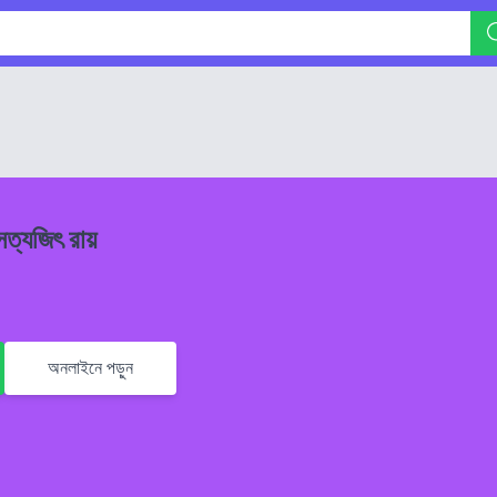
 সত্যজিৎ রায়
অনলাইনে পড়ুন