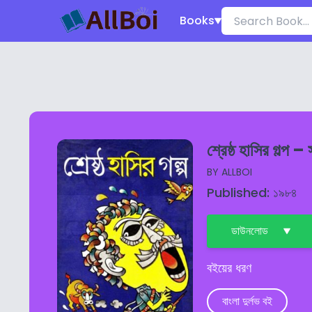
Books
শ্রেষ্ঠ হাসির গল্প –
BY
ALLBOI
Published: ১৯৮৪
ডাউনলোড
বইয়ের ধরণ
বাংলা দুর্লভ বই