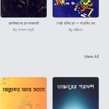
কল্পবিজ্ঞানের গল্প জমজমাট
শ্রেষ্ঠ হাসির গল্প – সত্যজিৎ রায়
By ঘনশ্যাম চৌধুরী
By Allboi
View All