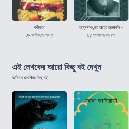
বশীকরণ
অন্নদাশঙ্কর রায়ের রচনাবলি ৭
By কালীকানন্দ অবধূত
By অন্নদাশঙ্কর রায়
এই লেখকের আরো কিছু বই দেখুন
বর্তমানে জনপ্রিয় কিছু বই