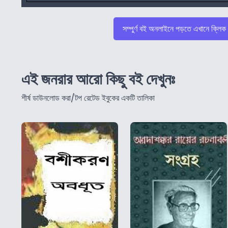
সম্পুর্ণ বই অনলাইনে পড়তে এখানে ক্লিক
এই জনরার আরো কিছু বই দেখুনঃ
শীর্ষ ডাউনলোড করা/টপ রেটেড ইবুকের একটি তালিকা