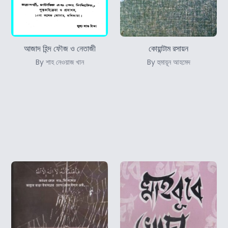
আজাদ হিন্দ ফৌজ ও নেতাজী
কোয়ান্টাম রসায়ন
By শাহ নেওয়াজ খান
By হুমায়ূন আহমেদ