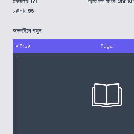
ডাউনলোড:
171
পড়তে সময় লাগবে :
3hr 10
মোট পৃষ্ঠা:
95
অনলাইনে পড়ুন
Prev
Page: