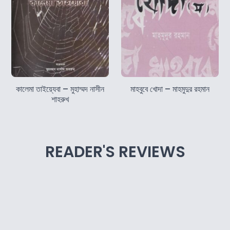
কালেমা তাইয়্যেবা – মুহাম্মদ নাসীন
মাহবুবে খোদা – মাহমুদুর রহমান
শাহরুখ
READER'S REVIEWS