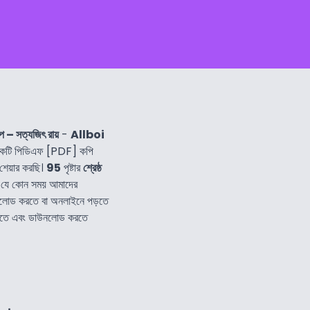
গল্প – সত্যজিৎ রায়
-
Allboi
কটি পিডিএফ [PDF] কপি
শেয়ার করছি।
95
পৃষ্টার
শ্রেষ্ঠ
ে যে কোন সময় আমাদের
নলোড করতে বা অনলাইনে পড়তে
 পড়তে এবং ডাউনলোড করতে