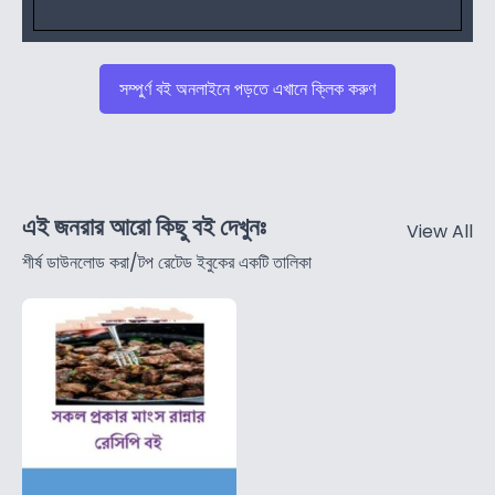
সম্পুর্ণ বই অনলাইনে পড়তে এখানে ক্লিক করুণ
এই জনরার আরো কিছু বই দেখুনঃ
View All
শীর্ষ ডাউনলোড করা/টপ রেটেড ইবুকের একটি তালিকা