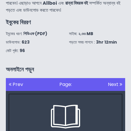
পারবেন। এছাড়াও আপনে
Allboi
এবং
রান্না বিষয়ক বই
সম্পর্কিত অন্যান্য বই
পড়তে এবং ডাউনলোড করতে পারবেন।
ইবুকের বিররণ
ইবুকের ধরণ:
পিডিএফ (PDF)
সাইজ:
২.৩৩ MB
ডাউনলোড:
623
পড়তে সময় লাগবে :
3hr 12min
মোট পৃষ্ঠা:
96
অনলাইনে পড়ুন
Prev
Page:
Next