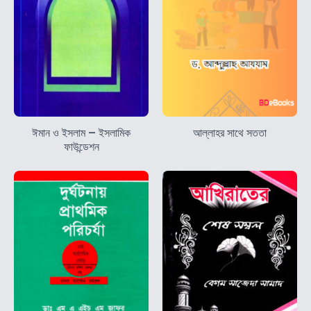
ঈমান ও ইসলাম – ইসলামিক
আল্লাহর সাথে সততা
ফাউন্ডেশন