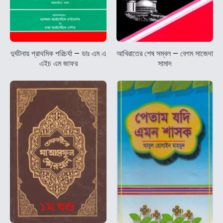
দুর্ঘটনায় প্রাথমিক পরিচর্যা – ডাঃ এম এ
আখিরাতের শেষ সম্বল – বেগম সাজেদা
এইচ এম জাফর
সামাদ