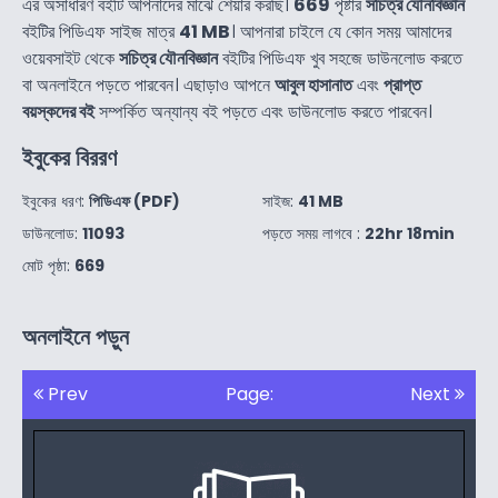
এর অসাধারণ বইটি আপনাদের মাঝে শেয়ার করছি।
669
পৃষ্টার
সচিত্র যৌনবিজ্ঞান
বইটির পিডিএফ সাইজ মাত্র
41 MB
। আপনারা চাইলে যে কোন সময় আমাদের
ওয়েবসাইট থেকে
সচিত্র যৌনবিজ্ঞান
বইটির পিডিএফ খুব সহজে ডাউনলোড করতে
বা অনলাইনে পড়তে পারবেন। এছাড়াও আপনে
আবুল হাসানাত
এবং
প্রাপ্ত
বয়স্কদের বই
সম্পর্কিত অন্যান্য বই পড়তে এবং ডাউনলোড করতে পারবেন।
ইবুকের বিররণ
ইবুকের ধরণ:
পিডিএফ (PDF)
সাইজ:
41 MB
ডাউনলোড:
11093
পড়তে সময় লাগবে :
22hr 18min
মোট পৃষ্ঠা:
669
অনলাইনে পড়ুন
Prev
Page:
Next