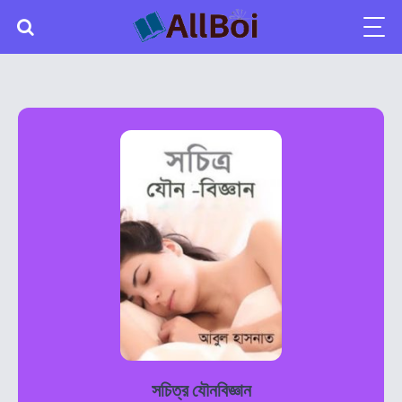
সচিত্র যৌনবিজ্ঞান