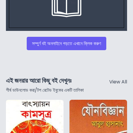
সম্পুর্ণ বই অনলাইনে পড়তে এখানে ক্লিক করুণ
এই জনরার আরো কিছু বই দেখুনঃ
View All
শীর্ষ ডাউনলোড করা/টপ রেটেড ইবুকের একটি তালিকা