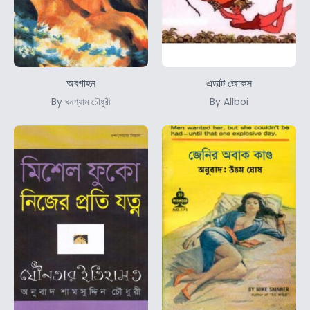
অবগাহন
এডাল্ট জোকস
By ঘনশ্যাম চৌধুরী
By Allboi