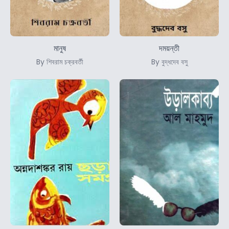
মানুষ
দময়ন্তী
By শিবরাম চক্রবর্তী
By বুদ্ধদেব বসু