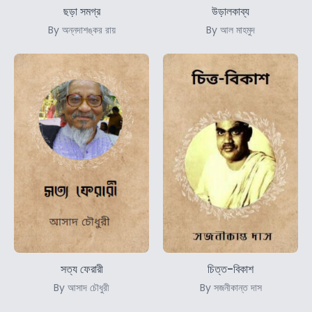
ছড়া সমগ্র
উড়ালকাব্য
By অন্নদাশঙ্কর রায়
By আল মাহমুদ
সত্য ফেরারী
চিত্ত-বিকাশ
By আসাদ চৌধুরী
By সজনীকান্ত দাস