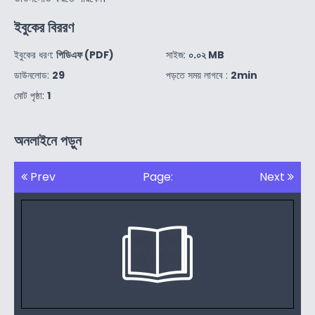
ইবুকের বিররণ
ইবুকের ধরণ:
পিডিএফ (PDF)
সাইজ:
০.০২ MB
ডাউনলোড:
29
পড়তে সময় লাগবে :
2min
মোট পৃষ্ঠা:
1
অনলাইনে পড়ুন
Prev
Page:
Next