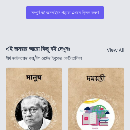
সম্পুর্ণ বই অনলাইনে পড়তে এখানে ক্লিক করুণ
এই জনরার আরো কিছু বই দেখুনঃ
View All
শীর্ষ ডাউনলোড করা/টপ রেটেড ইবুকের একটি তালিকা