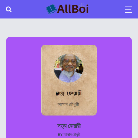
সত্য ফেরারী
BY
আসাদ চৌধুরী