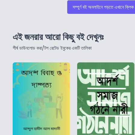
সম্পুর্ণ বই অনলাইনে পড়তে এখানে ক্লিক
এই জনরার আরো কিছু বই দেখুনঃ
শীর্ষ ডাউনলোড করা/টপ রেটেড ইবুকের একটি তালিকা