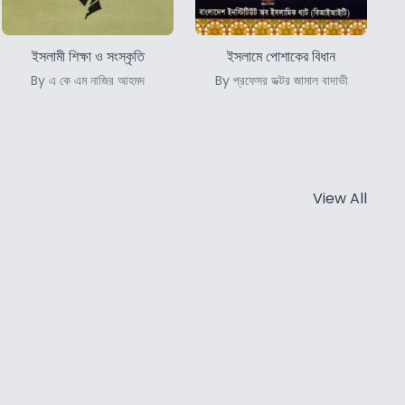
ইসলামী শিক্ষা ও সংস্কৃতি
ইসলামে পোশাকের বিধান
By এ কে এম নাজির আহমদ
By প্রফেসর ডক্টর জামাল বাদাভী
View All