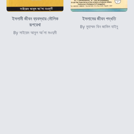
ইসলামী জীবন ব্যবস্থার মৌলিক
ইসলামের জীবন পদ্ধতি
রূপরেখা
By মুহাম্মদ বিন জামিল যাইনু
By সাইয়েদ আবুল আ'লা মওদুদী