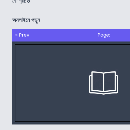
মোট পৃষ্ঠা:
8
অনলাইনে পড়ুন
Prev
Page: