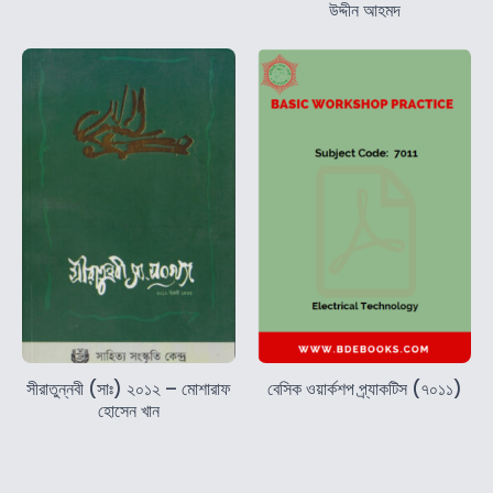
উদ্দীন আহমদ
সীরাতুন্নবী (সাঃ) ২০১২ – মোশারাফ
বেসিক ওয়ার্কশপ প্র্যাকটিস (৭০১১)
হোসেন খান