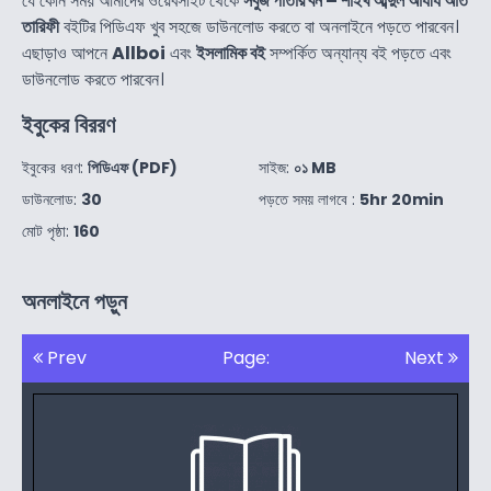
যে কোন সময় আমাদের ওয়েবসাইট থেকে
সবুজ পাতার বন – শাইখ আব্দুল আযীয আত
তারিফী
বইটির পিডিএফ খুব সহজে ডাউনলোড করতে বা অনলাইনে পড়তে পারবেন।
এছাড়াও আপনে
Allboi
এবং
ইসলামিক বই
সম্পর্কিত অন্যান্য বই পড়তে এবং
ডাউনলোড করতে পারবেন।
ইবুকের বিররণ
ইবুকের ধরণ:
পিডিএফ (PDF)
সাইজ:
০১ MB
ডাউনলোড:
30
পড়তে সময় লাগবে :
5hr 20min
মোট পৃষ্ঠা:
160
অনলাইনে পড়ুন
Prev
Page:
Next