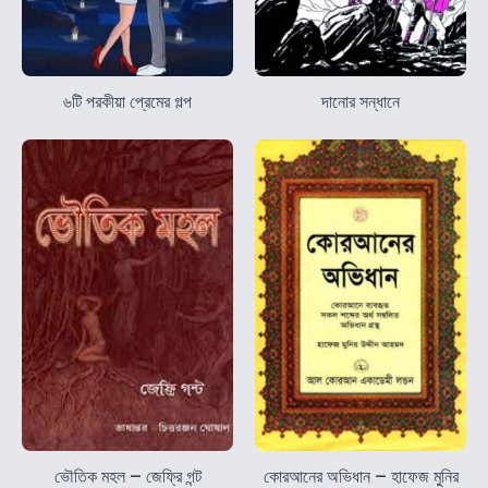
৬টি পরকীয়া প্রেমের গল্প
দানোর সন্ধানে
ভৌতিক মহল – জেফ্রি গন্ট
কোরআনের অভিধান – হাফেজ মুনির