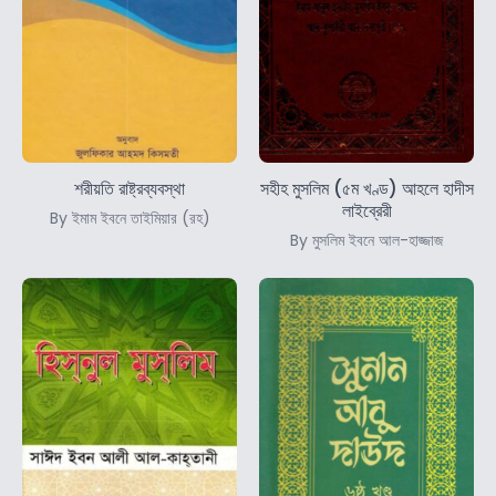
শরীয়তি রাষ্ট্রব্যবস্থা
সহীহ মুসলিম (৫ম খণ্ড) আহলে হাদীস
লাইব্রেরী
By ইমাম ইবনে তাইমিয়ার (রহ)
By মুসলিম ইবনে আল-হাজ্জাজ