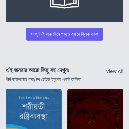
সম্পুর্ণ বই অনলাইনে পড়তে এখানে ক্লিক করুণ
এই জনরার আরো কিছু বই দেখুনঃ
View All
শীর্ষ ডাউনলোড করা/টপ রেটেড ইবুকের একটি তালিকা