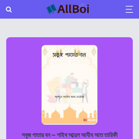
সবুজ পাতার বন – শাইখ আব্দুল আযীয আত তারিফী