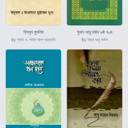
হিসনুল মুসলিম
সুনান আবু দাঊদ ৬ষ্ঠ খণ্ড
By শাইখ ড. সাইদ আল-কাহতানি
By ইমাম আবু দাউদ