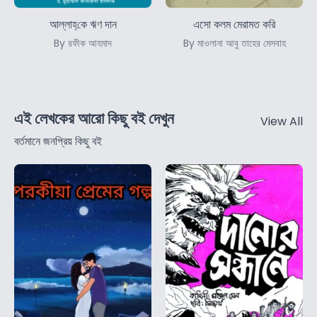
আল্লাহ্‌কে ঋণ দান
এসো কলম মেরামত করি
By রফীক আহমাদ
By মাওলানা আবু তাহের মেসবাহ
এই লেখকের আরো কিছু বই দেখুন
View All
বর্তমানে জনপ্রিয় কিছু বই