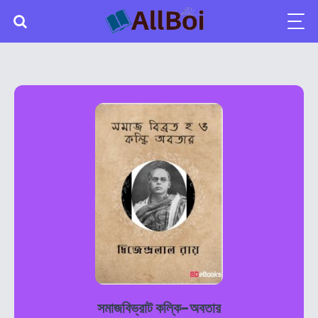
সমাজবিভ্রাট কল্কি-অবতার