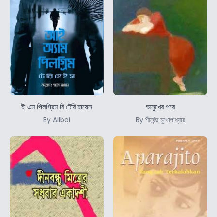
ই এম পিলগ্রিম বি টেরি হায়েস
অসুখের পরে
By Allboi
By শীর্ষেন্দু মুখোপাধ্যায়