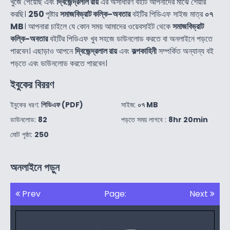
খুজে পেয়েছি এবং
দ্বিজেন্দ্রলাল রায়
এর অসাধারণ বইটি আপনাদের মাঝে শেয়ার
করছি।
250
পৃষ্টার
সমাজবিভ্রাট কল্কি-অবতার
বইটির পিডিএফ সাইজ মাত্র
০৭
MB
। আপনারা চাইলে যে কোন সময় আমাদের ওয়েবসাইট থেকে
সমাজবিভ্রাট
কল্কি-অবতার
বইটির পিডিএফ খুব সহজে ডাউনলোড করতে বা অনলাইনে পড়তে
পারবেন। এছাড়াও আপনে
দ্বিজেন্দ্রলাল রায়
এবং
কল্পকাহিনী
সম্পর্কিত অন্যান্য বই
পড়তে এবং ডাউনলোড করতে পারবেন।
ইবুকের বিররণ
ইবুকের ধরণ:
পিডিএফ (PDF)
সাইজ:
০৭ MB
ডাউনলোড:
82
পড়তে সময় লাগবে :
8hr 20min
মোট পৃষ্ঠা:
250
অনলাইনে পড়ুন
Prev
Page:
Next