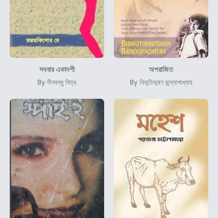
সধবার একাদশী
অপরাজিত
By দীনবন্ধু মিত্র
By বিভূতিভূষণ বন্দ্যোপাধ্যায়