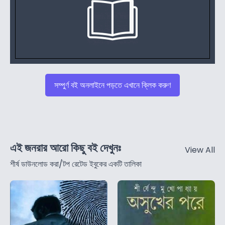
সম্পুর্ণ বই অনলাইনে পড়তে এখানে ক্লিক করুণ
এই জনরার আরো কিছু বই দেখুনঃ
View All
শীর্ষ ডাউনলোড করা/টপ রেটেড ইবুকের একটি তালিকা