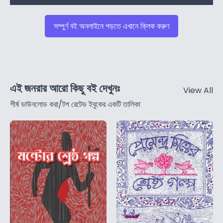
সম্পুর্ণ বই অনলাইনে পড়তে এখানে ক্লিক করুণ
এই জনরার আরো কিছু বই দেখুনঃ
View All
শীর্ষ ডাউনলোড করা/টপ রেটেড ইবুকের একটি তালিকা