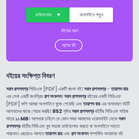
ডাউনলোড
অনলাইনে পড়ুন
বইয়ের ধরণ
গল্পের বই
বইয়ের সংক্ষিপ্ত বিবরণ
সরস গল্পসমগ্র
পিডিএফ [PDF] একটি বাংলা বই।
সরস গল্পসমগ্র
-
তারাপদ রায়
এর লেখা একটি জনপ্রিয়
গল্প সংকলন
।
সরস গল্পসমগ্র
বইয়ের একটি পিডিএফ
[PDF] কপি আমরা অনলাইনে খুজে পেয়েছি এবং
তারাপদ রায়
এর অসাধারণ বইটি
আপনাদের মাঝে শেয়ার করছি।
852
পৃষ্টার
সরস গল্পসমগ্র
বইটির পিডিএফ সাইজ
মাত্র
১১ MB
। আপনারা চাইলে যে কোন সময় আমাদের ওয়েবসাইট থেকে
সরস
গল্পসমগ্র
বইটির পিডিএফ খুব সহজে ডাউনলোড করতে বা অনলাইনে পড়তে
পারবেন। এছাড়াও আপনে
তারাপদ রায়
এবং
গল্প সংকলন
সম্পর্কিত অন্যান্য বই