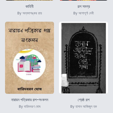
কাহিনী
গল্প সমগ্র
By অন্নদাশঙ্কর রায়
By আশাপূর্ণা দেবী
নারায়ন পত্রিকার গল্প-সংকলন
শ্রেষ্ঠ গল্প
By বারিদবরণ ঘোষ
By হাসান আজিজুল হক