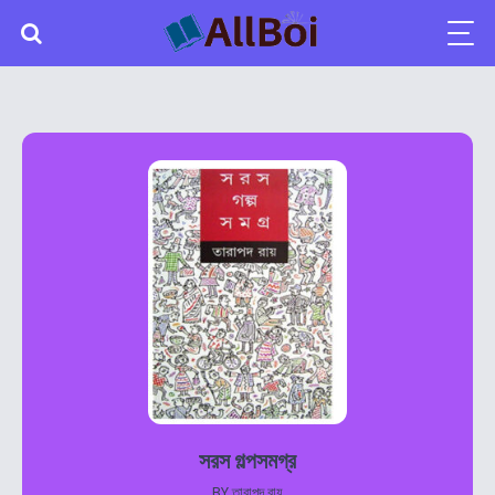
সরস গল্পসমগ্র
BY
তারাপদ রায়