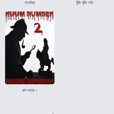
সসেমিরা
খুঁজি খুঁজি নারি
রুম নম্বর ২