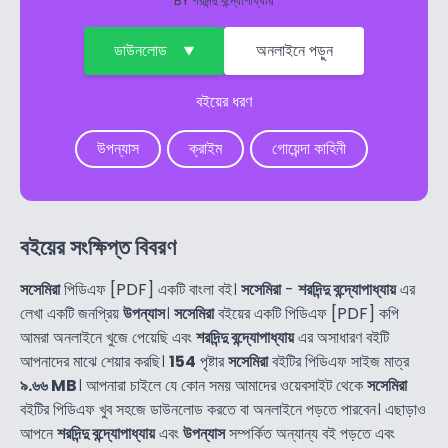
BY
শরদিন্দু বন্দ্যোপাধ্যায়
ডাউনলোড
অনলাইনে পড়ুন
বইয়ের ধরণ
উপন্যাস
ক্রাইম
গোয়েন্দা কাহিনী
বইয়ের সংক্ষিপ্ত বিবরণ
সসেমিরা
পিডিএফ [PDF] একটি বাংলা বই।
সসেমিরা
-
শরদিন্দু বন্দ্যোপাধ্যায়
এর
লেখা একটি জনপ্রিয়
উপন্যাস
।
সসেমিরা
বইয়ের একটি পিডিএফ [PDF] কপি
আমরা অনলাইনে খুজে পেয়েছি এবং
শরদিন্দু বন্দ্যোপাধ্যায়
এর অসাধারণ বইটি
আপনাদের মাঝে শেয়ার করছি।
154
পৃষ্টার
সসেমিরা
বইটির পিডিএফ সাইজ মাত্র
৯.৬৬ MB
। আপনারা চাইলে যে কোন সময় আমাদের ওয়েবসাইট থেকে
সসেমিরা
বইটির পিডিএফ খুব সহজে ডাউনলোড করতে বা অনলাইনে পড়তে পারবেন। এছাড়াও
আপনে
শরদিন্দু বন্দ্যোপাধ্যায়
এবং
উপন্যাস
সম্পর্কিত অন্যান্য বই পড়তে এবং