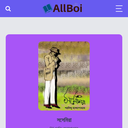
সসেমিরা