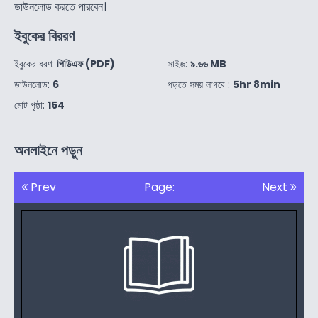
ডাউনলোড করতে পারবেন।
ইবুকের বিররণ
ইবুকের ধরণ:
পিডিএফ (PDF)
সাইজ:
৯.৬৬ MB
ডাউনলোড:
6
পড়তে সময় লাগবে :
5hr 8min
মোট পৃষ্ঠা:
154
অনলাইনে পড়ুন
Prev
Page:
Next