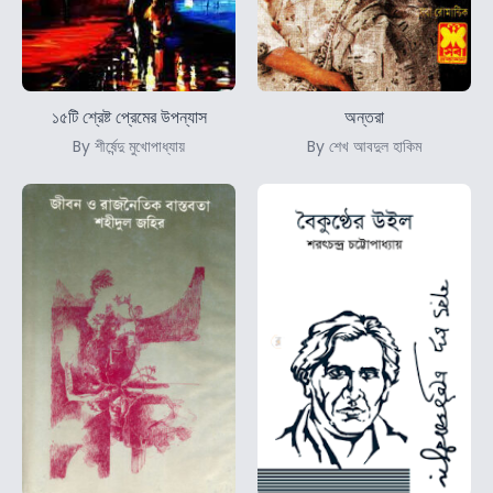
১৫টি শ্রেষ্ট প্রেমের উপন্যাস
অন্তরা
By শীর্ষেন্দু মুখোপাধ্যায়
By শেখ আবদুল হাকিম