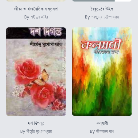
জীবন ও রাজনৈতিক বাস্তবতা
বৈকুণ্ঠের উইল
By শহীদুল জহির
By শরৎচন্দ্র চট্টোপাধ্যায়
দশ দিগন্ত
কল্যাণী
By শীর্ষেন্দু মুখোপাধ্যায়
By জীবনানন্দ দাশ