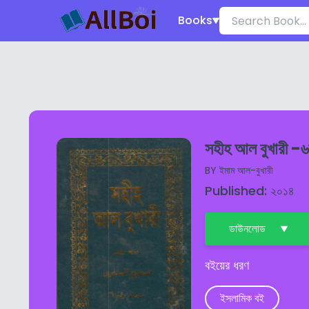
Books
সহীহ আল বুখারী -৬
BY
ইমাম আল-বুখারী
Published: ২০১৪
ডাউনলোড
বইয়ের ধরণ
ইসলামিক বই