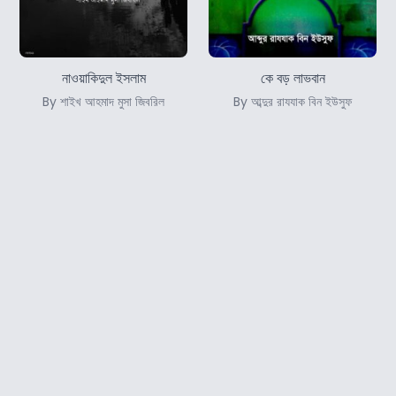
নাওয়াকিদুল ইসলাম
কে বড় লাভবান
By শাইখ আহমাদ মুসা জিবরিল
By আব্দুর রাযযাক বিন ইউসুফ