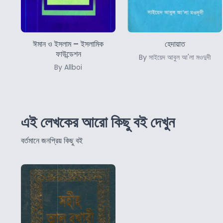
ঈমান ও ইসলাম – ইসলামিক
হেদায়াত
ফাউন্ডেশন
By সাইয়েদ আবুল আ'লা মওদুদী
By Allboi
এই লেখকের আরো কিছু বই দেখুন
বর্তমানে জনপ্রিয় কিছু বই