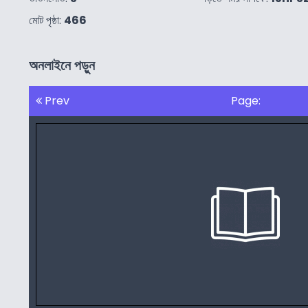
মোট পৃষ্ঠা:
466
অনলাইনে পড়ুন
Prev
Page: