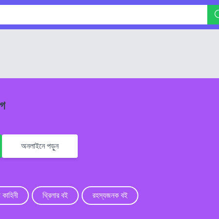
াগ
অনলাইনে পড়ুন
া কাহিনী
থ্রিলার বই
রহস্যজনক বই