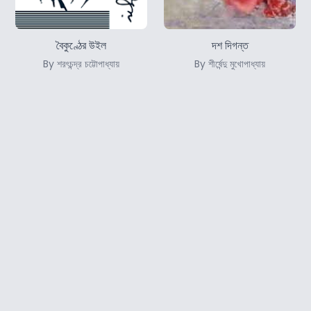
বৈকুণ্ঠের উইল
দশ দিগন্ত
By শরৎচন্দ্র চট্টোপাধ্যায়
By শীর্ষেন্দু মুখোপাধ্যায়