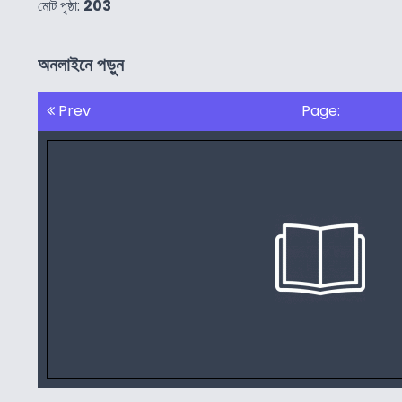
মোট পৃষ্ঠা:
203
অনলাইনে পড়ুন
Prev
Page: