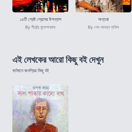
১৫টি শ্রেষ্ট প্রেমের উপন্যাস
অন্তরা
By শীর্ষেন্দু মুখোপাধ্যায়
By শেখ আবদুল হাকিম
এই লেখকের আরো কিছু বই দেখুন
বর্তমানে জনপ্রিয় কিছু বই