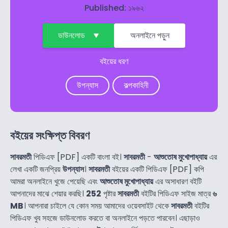
Published: ১৯৬২
ডাউনলোড
অনলাইনে পড়ুন
বইয়ের ধরণ
উপন্যাস
কল্পকাহিনী
বইয়ের সংক্ষিপ্ত বিবরণ
সাবরমতী
পিডিএফ [PDF] একটি বাংলা বই।
সাবরমতী
-
আশুতোষ মুখোপাধ্যায়
এর
লেখা একটি জনপ্রিয়
উপন্যাস
।
সাবরমতী
বইয়ের একটি পিডিএফ [PDF] কপি
আমরা অনলাইনে খুজে পেয়েছি এবং
আশুতোষ মুখোপাধ্যায়
এর অসাধারণ বইটি
আপনাদের মাঝে শেয়ার করছি।
252
পৃষ্টার
সাবরমতী
বইটির পিডিএফ সাইজ মাত্র
৬
MB
। আপনারা চাইলে যে কোন সময় আমাদের ওয়েবসাইট থেকে
সাবরমতী
বইটির
পিডিএফ খুব সহজে ডাউনলোড করতে বা অনলাইনে পড়তে পারবেন। এছাড়াও