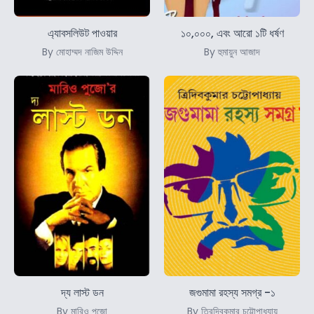
এ্যাবসলিউট পাওয়ার
১০,০০০, এবং আরো ১টি ধর্ষণ
By মোহাম্মদ নাজিম উদ্দিন
By হুমায়ুন আজাদ
দ্য লাস্ট ডন
জগুমামা রহস্য সমগ্র -১
By মারিও পুজো
By ত্রিদিবকুমার চট্টোপাধ্যায়