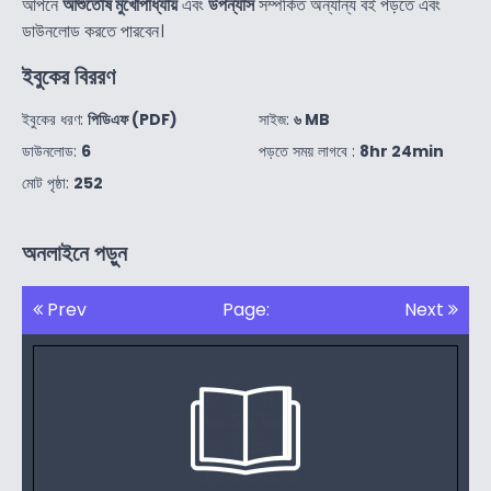
আপনে
আশুতোষ মুখোপাধ্যায়
এবং
উপন্যাস
সম্পর্কিত অন্যান্য বই পড়তে এবং
ডাউনলোড করতে পারবেন।
ইবুকের বিররণ
ইবুকের ধরণ:
পিডিএফ (PDF)
সাইজ:
৬ MB
ডাউনলোড:
6
পড়তে সময় লাগবে :
8hr 24min
মোট পৃষ্ঠা:
252
অনলাইনে পড়ুন
Prev
Page:
Next