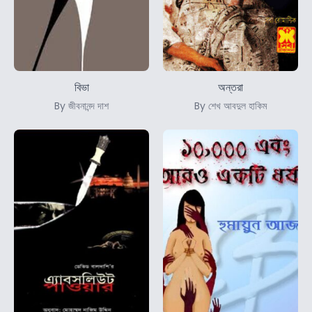
বিভা
অন্তরা
By জীবনানন্দ দাশ
By শেখ আবদুল হাকিম