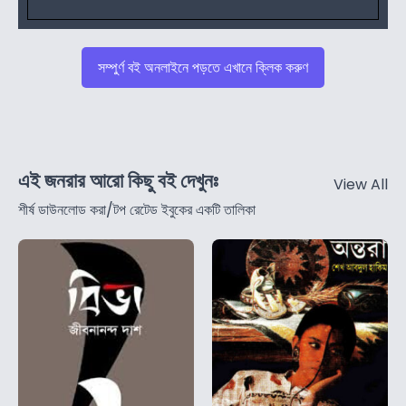
সম্পুর্ণ বই অনলাইনে পড়তে এখানে ক্লিক করুণ
এই জনরার আরো কিছু বই দেখুনঃ
View All
শীর্ষ ডাউনলোড করা/টপ রেটেড ইবুকের একটি তালিকা