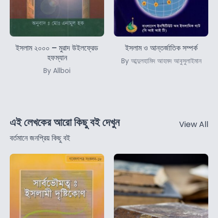
ইসলাম ২০০০ – মুরাদ উইলফ্রেড
ইসলাম ও আন্তর্জাতিক সম্পর্ক
হফম্যান
By আব্দুলহামিদ আহমদ আবুসুলাইমান
By Allboi
এই লেখকের আরো কিছু বই দেখুন
View All
বর্তমানে জনপ্রিয় কিছু বই