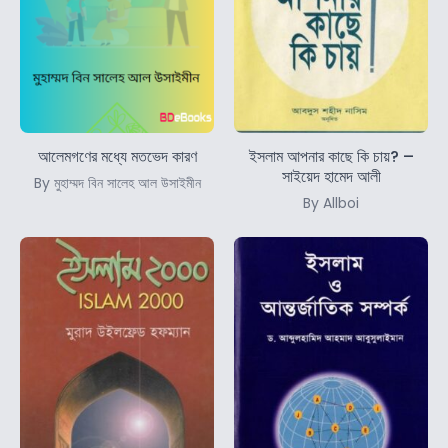
আলেমগণের মধ্যে মতভেদ কারণ
ইসলাম আপনার কাছে কি চায়? –
সাইয়েদ হামেদ আলী
By মুহাম্মদ বিন সালেহ আল উসাইমীন
By Allboi