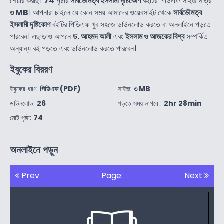
শেয়ার করছি।
74
পৃষ্টার
সার্বভৌমত্ব ইসলামী দৃষ্টিকোণ
বইটির পিডিএফ সাইজ মাত্র
৩ MB
। আপনারা চাইলে যে কোন সময় আমাদের ওয়েবসাইট থেকে
সার্বভৌমত্ব
ইসলামী দৃষ্টিকোণ
বইটির পিডিএফ খুব সহজে ডাউনলোড করতে বা অনলাইনে পড়তে
পারবেন। এছাড়াও আপনে
ড. আহমদ আলী
এবং
ইসলাম ও আজকের বিশ্ব
সম্পর্কিত
অন্যান্য বই পড়তে এবং ডাউনলোড করতে পারবেন।
ইবুকের বিররণ
ইবুকের ধরণ:
পিডিএফ (PDF)
সাইজ:
৩ MB
ডাউনলোড:
26
পড়তে সময় লাগবে :
2hr 28min
মোট পৃষ্ঠা:
74
অনলাইনে পড়ুন
Prev
Page:
Next