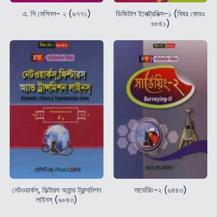
এ. সি মেশিনস- ২ (৬৭৭১)
ডিজিটাল ইলেক্ট্রনিক্স-১ (বিষয় কোডঃ
৬৮৪১)
নেটওয়ার্কস্‌, ফিল্টারস অ্যান্ড ট্রান্সমিশন
সার্ভেয়িং-২ (৬৪৪৩)
লাইনস্‌ (৬৮৪৩)