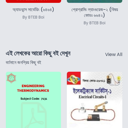
অ্যাডভান্স সার্ভেয়িং (৬৪৬৪)
প্রোগ্রামিং ল্যাংগুয়েজ-২ (বিষয়
কোডঃ ৬৬৪২)
By BTEB Boi
By BTEB Boi
এই লেখকের আরো কিছু বই দেখুন
View All
বর্তমানে জনপ্রিয় কিছু বই