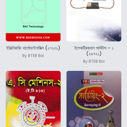
ইঞ্জিনিয়ারিং থার্মোডাইনামিক্স (২৭১৩১)
ইলেকট্রিক্যাল সার্কিটস – ১
(২৬৭২১)
By BTEB Boi
By BTEB Boi