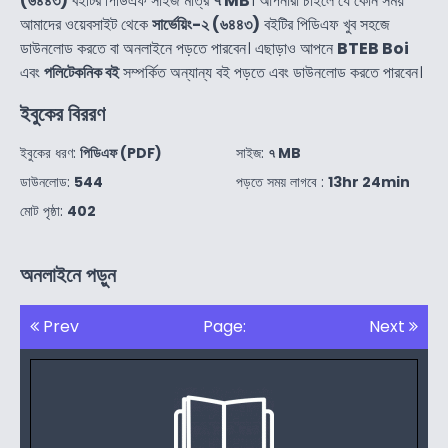
(৬৪৪৩)
বইটির পিডিএফ সাইজ মাত্র
৭ MB
। আপনারা চাইলে যে কোন সময়
আমাদের ওয়েবসাইট থেকে
সার্ভেয়িং-২ (৬৪৪৩)
বইটির পিডিএফ খুব সহজে
ডাউনলোড করতে বা অনলাইনে পড়তে পারবেন। এছাড়াও আপনে
BTEB Boi
এবং
পলিটেকনিক বই
সম্পর্কিত অন্যান্য বই পড়তে এবং ডাউনলোড করতে পারবেন।
ইবুকের বিররণ
ইবুকের ধরণ:
পিডিএফ (PDF)
সাইজ:
৭ MB
ডাউনলোড:
544
পড়তে সময় লাগবে :
13hr 24min
মোট পৃষ্ঠা:
402
অনলাইনে পড়ুন
Prev
Page:
Next