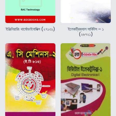
ইঞ্জিনিয়ারিং থার্মোডাইনামিক্স (২৭১৩১)
ইলেকট্রিক্যাল সার্কিটস – ১
(২৬৭২১)