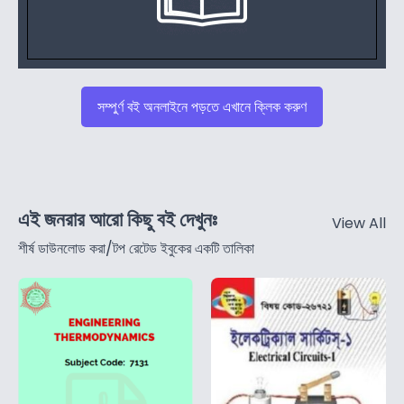
সম্পুর্ণ বই অনলাইনে পড়তে এখানে ক্লিক করুণ
এই জনরার আরো কিছু বই দেখুনঃ
View All
শীর্ষ ডাউনলোড করা/টপ রেটেড ইবুকের একটি তালিকা