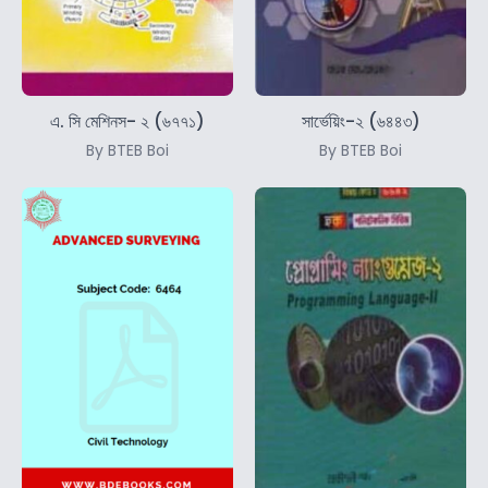
এ. সি মেশিনস- ২ (৬৭৭১)
সার্ভেয়িং-২ (৬৪৪৩)
By BTEB Boi
By BTEB Boi