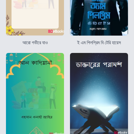
আরো গভীরে যাও
ই এম পিলগ্রিম বি টেরি হায়েস