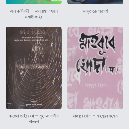
আল কাদিয়ানী – আল্লামা এহসান
ডাক্তারের পরামর্শ
এলাহী জহির
কালেমা তাইয়্যেবা – মুহাম্মদ নাসীন
মাহবুবে খোদা – মাহমুদুর রহমান
শাহরুখ