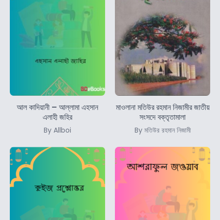
আল কাদিয়ানী – আল্লামা এহসান
মাওলানা মতিউর রহমান নিজামীর জাতীয়
এলাহী জহির
সংসদে বক্তৃতামালা
By Allboi
By মতিউর রহমান নিজামী