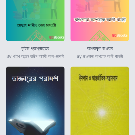
কুইজ প্রশ্নোত্তর
আশরাফুল জওয়াব
By শাইখ আব্দুল হামীদ ফাইযী আল-মাদানী
By মাওলানা আশরাফ আলী থানভী