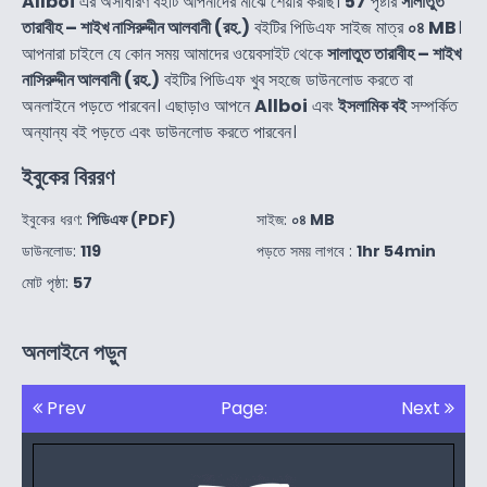
Allboi
এর অসাধারণ বইটি আপনাদের মাঝে শেয়ার করছি।
57
পৃষ্টার
সালাতুত
তারাবীহ – শাইখ নাসিরুদ্দীন আলবানী (রহ.)
বইটির পিডিএফ সাইজ মাত্র
০৪ MB
।
আপনারা চাইলে যে কোন সময় আমাদের ওয়েবসাইট থেকে
সালাতুত তারাবীহ – শাইখ
নাসিরুদ্দীন আলবানী (রহ.)
বইটির পিডিএফ খুব সহজে ডাউনলোড করতে বা
অনলাইনে পড়তে পারবেন। এছাড়াও আপনে
Allboi
এবং
ইসলামিক বই
সম্পর্কিত
অন্যান্য বই পড়তে এবং ডাউনলোড করতে পারবেন।
ইবুকের বিররণ
ইবুকের ধরণ:
পিডিএফ (PDF)
সাইজ:
০৪ MB
ডাউনলোড:
119
পড়তে সময় লাগবে :
1hr 54min
মোট পৃষ্ঠা:
57
অনলাইনে পড়ুন
Prev
Page:
Next