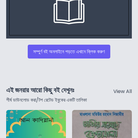
সম্পুর্ণ বই অনলাইনে পড়তে এখানে ক্লিক করুণ
এই জনরার আরো কিছু বই দেখুনঃ
View All
শীর্ষ ডাউনলোড করা/টপ রেটেড ইবুকের একটি তালিকা