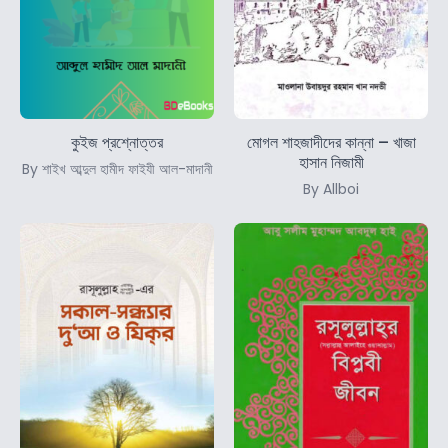
কুইজ প্রশ্নোত্তর
মোগল শাহজাদীদের কান্না – খাজা
হাসান নিজামী
By শাইখ আব্দুল হামীদ ফাইযী আল-মাদানী
By Allboi