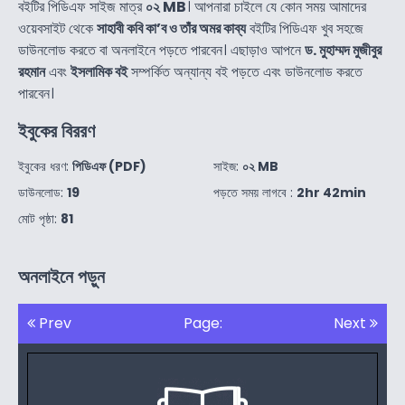
বইটির পিডিএফ সাইজ মাত্র
০২ MB
। আপনারা চাইলে যে কোন সময় আমাদের
ওয়েবসাইট থেকে
সাহাবী কবি কা’ব ও তাঁর অমর কাব্য
বইটির পিডিএফ খুব সহজে
ডাউনলোড করতে বা অনলাইনে পড়তে পারবেন। এছাড়াও আপনে
ড. মুহাম্মদ মুজীবুর
রহমান
এবং
ইসলামিক বই
সম্পর্কিত অন্যান্য বই পড়তে এবং ডাউনলোড করতে
পারবেন।
ইবুকের বিররণ
ইবুকের ধরণ:
পিডিএফ (PDF)
সাইজ:
০২ MB
ডাউনলোড:
19
পড়তে সময় লাগবে :
2hr 42min
মোট পৃষ্ঠা:
81
অনলাইনে পড়ুন
Prev
Page:
Next