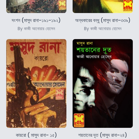
দংশন (মাসুদ রানা-১৯১-১৯২)
অন্ধকারের বন্ধু (মাসুদ রানা-৩৩৯)
By কাজী আনোয়ার হোসেন
By কাজী আনোয়ার হোসেন
কায়রো ( মাসুদ রানা- ১৫)
শয়তানের দূত (মাসুদ রানা-২৪)