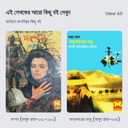
এই লেখকের আরো কিছু বই দেখুন
View All
বর্তমানে জনপ্রিয় কিছু বই
দংশন (মাসুদ রানা-১৯১-১৯২)
অন্ধকারের বন্ধু (মাসুদ রানা-৩৩৯)