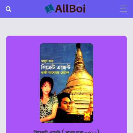
সিক্রেট এজেন্ট ( মাসুদ রানা -৩১২)