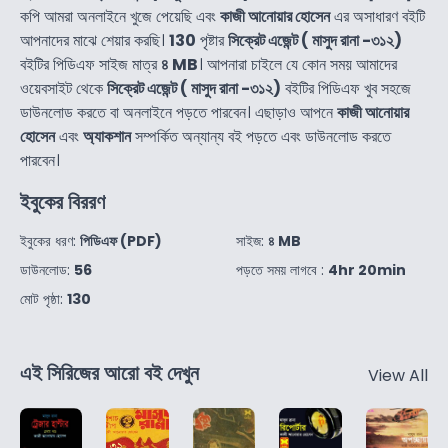
কপি আমরা অনলাইনে খুজে পেয়েছি এবং
কাজী আনোয়ার হোসেন
এর অসাধারণ বইটি
আপনাদের মাঝে শেয়ার করছি।
130
পৃষ্টার
সিক্রেট এজেন্ট ( মাসুদ রানা -৩১২)
বইটির পিডিএফ সাইজ মাত্র
৪ MB
। আপনারা চাইলে যে কোন সময় আমাদের
ওয়েবসাইট থেকে
সিক্রেট এজেন্ট ( মাসুদ রানা -৩১২)
বইটির পিডিএফ খুব সহজে
ডাউনলোড করতে বা অনলাইনে পড়তে পারবেন। এছাড়াও আপনে
কাজী আনোয়ার
হোসেন
এবং
অ্যাকশান
সম্পর্কিত অন্যান্য বই পড়তে এবং ডাউনলোড করতে
পারবেন।
ইবুকের বিররণ
ইবুকের ধরণ:
পিডিএফ (PDF)
সাইজ:
৪ MB
ডাউনলোড:
56
পড়তে সময় লাগবে :
4hr 20min
মোট পৃষ্ঠা:
130
এই সিরিজের আরো বই দেখুন
View All