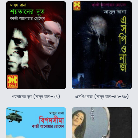
শয়তানের দূত (মাসুদ রানা-২৪)
এসপিওনাজ (মাসুদ রানা-৪৭-৪৮)