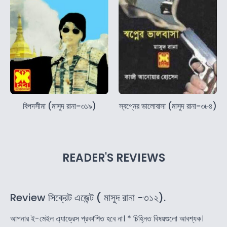
বিপদসীমা (মাসুদ রানা-৩১৯)
স্বপ্নের ভালোবাসা (মাসুদ রানা-৩৮৪)
READER'S REVIEWS
Review সিক্রেট এজেন্ট ( মাসুদ রানা -৩১২).
আপনার ই-মেইল এ্যাড্রেস প্রকাশিত হবে না।
*
চিহ্নিত বিষয়গুলো আবশ্যক।