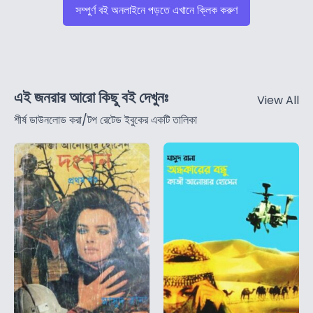
সম্পুর্ণ বই অনলাইনে পড়তে এখানে ক্লিক করুণ
এই জনরার আরো কিছু বই দেখুনঃ
View All
শীর্ষ ডাউনলোড করা/টপ রেটেড ইবুকের একটি তালিকা