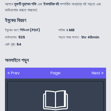
আপনে
মুফতী মুহাম্মদ শফি
এবং
ইসলামিক বই
সম্পর্কিত অন্যান্য বই পড়তে এবং
ডাউনলোড করতে পারবেন।
ইবুকের বিররণ
ইবুকের ধরণ:
পিডিএফ (PDF)
সাইজ:
৪ MB
ডাউনলোড:
925
পড়তে সময় লাগবে :
1hr 48min
মোট পৃষ্ঠা:
54
অনলাইনে পড়ুন
Prev
Page:
Next