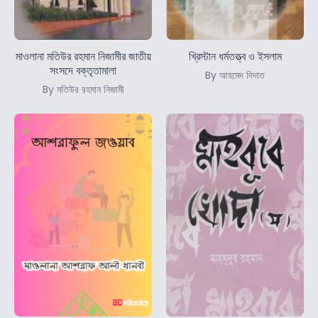
মাওলানা মতিউর রহমান নিজামীর জাতীয়
খ্রিস্টান ধর্মতত্ত্ব ও ইসলাম
সংসদে বক্তৃতামালা
By আহমেদ দিদাত
By মতিউর রহমান নিজামী