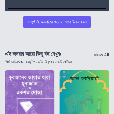
সম্পুর্ণ বই অনলাইনে পড়তে এখানে ক্লিক করুণ
এই জনরার আরো কিছু বই দেখুনঃ
View All
শীর্ষ ডাউনলোড করা/টপ রেটেড ইবুকের একটি তালিকা