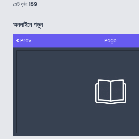
মোট পৃষ্ঠা:
159
অনলাইনে পড়ুন
Prev
Page: