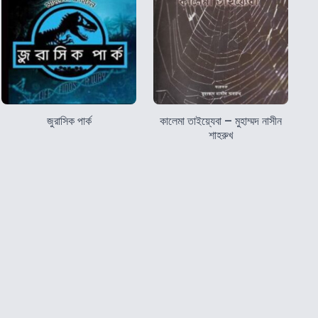
জুরাসিক পার্ক
কালেমা তাইয়্যেবা – মুহাম্মদ নাসীন
শাহরুখ