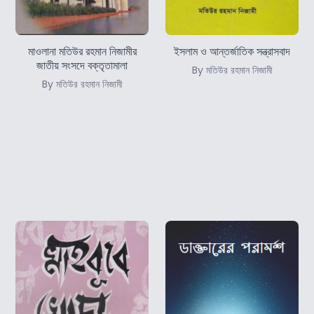
মাওলানা মতিউর রহমান নিজামীর
ইসলাম ও আন্তর্জাতিক সন্ত্রাসবাদ
জাতীয় সংসদে বক্তৃতামালা
By মতিউর রহমান নিজামী
By মতিউর রহমান নিজামী