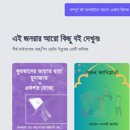
সম্পুর্ণ বই অনলাইনে পড়তে এখানে ক্লিক
এই জনরার আরো কিছু বই দেখুনঃ
শীর্ষ ডাউনলোড করা/টপ রেটেড ইবুকের একটি তালিকা