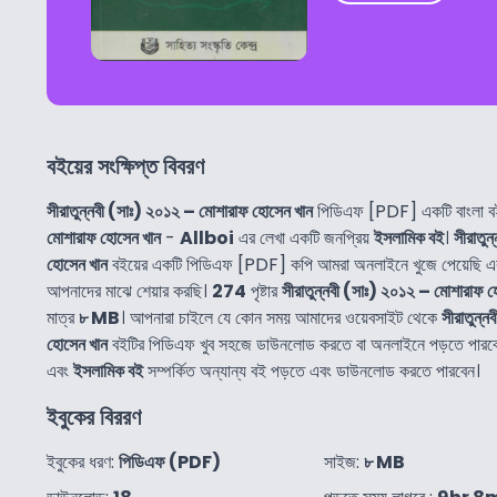
বইয়ের সংক্ষিপ্ত বিবরণ
সীরাতুন্নবী (সাঃ) ২০১২ – মোশারাফ হোসেন খান
পিডিএফ [PDF] একটি বাংলা 
মোশারাফ হোসেন খান
-
Allboi
এর লেখা একটি জনপ্রিয়
ইসলামিক বই
।
সীরাতু
হোসেন খান
বইয়ের একটি পিডিএফ [PDF] কপি আমরা অনলাইনে খুজে পেয়েছি 
আপনাদের মাঝে শেয়ার করছি।
274
পৃষ্টার
সীরাতুন্নবী (সাঃ) ২০১২ – মোশারাফ 
মাত্র
৮ MB
। আপনারা চাইলে যে কোন সময় আমাদের ওয়েবসাইট থেকে
সীরাতুন্
হোসেন খান
বইটির পিডিএফ খুব সহজে ডাউনলোড করতে বা অনলাইনে পড়তে পার
এবং
ইসলামিক বই
সম্পর্কিত অন্যান্য বই পড়তে এবং ডাউনলোড করতে পারবেন।
ইবুকের বিররণ
ইবুকের ধরণ:
পিডিএফ (PDF)
সাইজ:
৮ MB