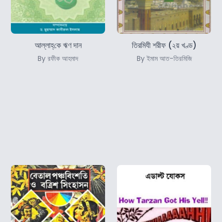
আল্লাহ্‌কে ঋণ দান
তিরমিযী শরীফ (২য় খণ্ড)
By রফীক আহমাদ
By ইমাম আত-তিরমিজি