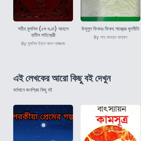
সহীহ মুসলিম (৫ম খণ্ড) আহলে
উসূলুল ফিকহঃ ফিকহ শাস্ত্রের মূলনীতি
হাদীস লাইব্রেরী
By শাহ আবদুল হান্নান
By মুসলিম ইবনে আল-হাজ্জাজ
এই লেখকের আরো কিছু বই দেখুন
বর্তমানে জনপ্রিয় কিছু বই