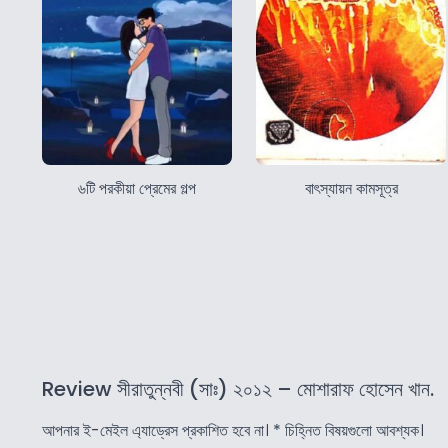
৬টি পরকীয়া প্রেমের গল্প
বাৎস্যায়ন কামসূত্র
Review সীরাতুন্নবী (সাঃ) ২০১২ – মোশারাফ হোসেন খান.
আপনার ই-মেইল এ্যাড্রেস প্রকাশিত হবে না।
*
চিহ্নিত বিষয়গুলো আবশ্যক।