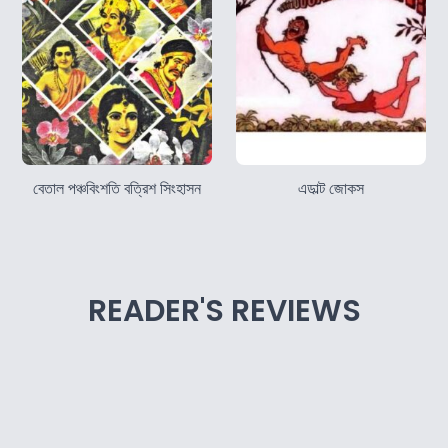
বেতাল পঞ্চবিংশতি বত্রিশ সিংহাসন
এডাল্ট জোকস
READER'S REVIEWS