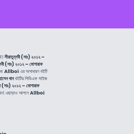
বই।
সীরাতুন্নবী (সাঃ) ২০১২ –
ন্নবী (সাঃ) ২০১২ – মোশারাফ
এবং
Allboi
এর অসাধারণ বইটি
হোসেন খান
বইটির পিডিএফ সাইজ
নবী (সাঃ) ২০১২ – মোশারাফ
বেন। এছাড়াও আপনে
Allboi