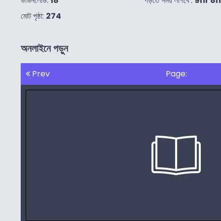
ডাউনলোড:
18
পড়তে সময় লাগবে :
9hr 8
মোট পৃষ্ঠা:
274
অনলাইনে পড়ুন
Prev
Page: