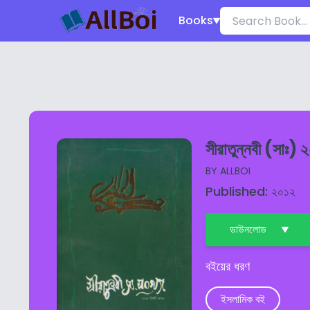
Books
সীরাতুন্নবী (সাঃ)
BY
ALLBOI
Published: ২০১২
ডাউনলোড
বইয়ের ধরণ
ইসলামিক বই