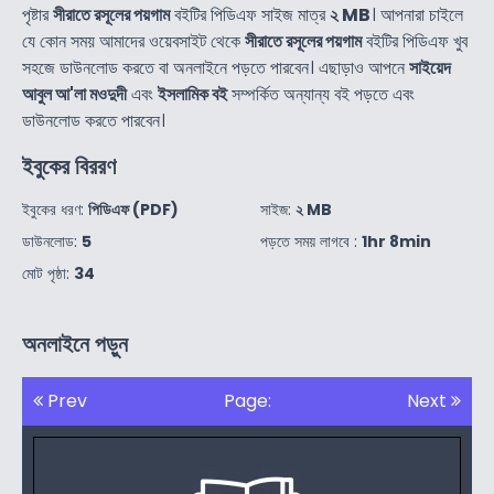
পৃষ্টার
সীরাতে রসূলের পয়গাম
বইটির পিডিএফ সাইজ মাত্র
২ MB
। আপনারা চাইলে
যে কোন সময় আমাদের ওয়েবসাইট থেকে
সীরাতে রসূলের পয়গাম
বইটির পিডিএফ খুব
সহজে ডাউনলোড করতে বা অনলাইনে পড়তে পারবেন। এছাড়াও আপনে
সাইয়েদ
আবুল আ'লা মওদুদী
এবং
ইসলামিক বই
সম্পর্কিত অন্যান্য বই পড়তে এবং
ডাউনলোড করতে পারবেন।
ইবুকের বিররণ
ইবুকের ধরণ:
পিডিএফ (PDF)
সাইজ:
২ MB
ডাউনলোড:
5
পড়তে সময় লাগবে :
1hr 8min
মোট পৃষ্ঠা:
34
অনলাইনে পড়ুন
Prev
Page:
Next