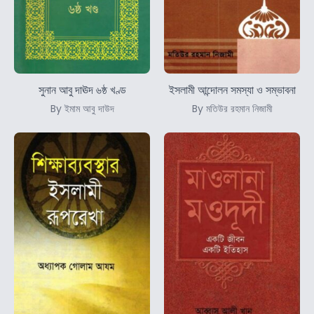
সুনান আবু দাঊদ ৬ষ্ঠ খণ্ড
ইসলামী আন্দোলন সমস্যা ও সম্ভাবনা
By ইমাম আবু দাউদ
By মতিউর রহমান নিজামী