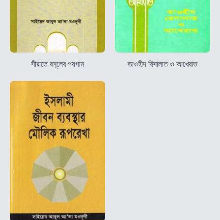
সীরাতে রসূলের পয়গাম
তাওহীদ রিসালাত ও আখেরাত