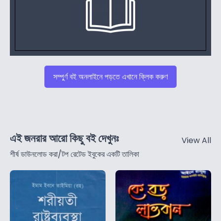
সম্পুর্ণ বই অনলাইনে পড়তে এখানে ক্লিক করুণ
এই জনরার আরো কিছু বই দেখুনঃ
View All
শীর্ষ ডাউনলোড করা/টপ রেটেড ইবুকের একটি তালিকা