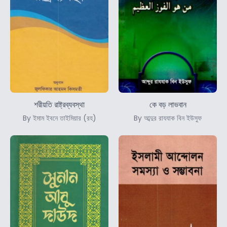
শরীয়তি রাষ্ট্রব্যবস্থা
কে বড় লাভবান
By ইমাম ইবনে তাইমিয়ার (রহ)
By আব্দুর রাযযাক বিন ইউসুফ