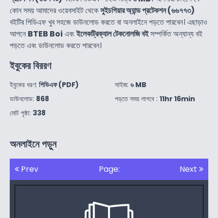
কোন সময় আমাদের ওয়েবসাইট থেকে
সুইচগিয়ার অ্যান্ড প্রটেকশন (৬৬৭৭৩)
বইটির পিডিএফ খুব সহজে ডাউনলোড করতে বা অনলাইনে পড়তে পারবেন। এছাড়াও
আপনে
BTEB Boi
এবং
ইলেকট্রিক্যাল টেকনোলজি বই
সম্পর্কিত অন্যান্য বই
পড়তে এবং ডাউনলোড করতে পারবেন।
ইবুকের বিররণ
ইবুকের ধরণ:
পিডিএফ (PDF)
সাইজ:
৬ MB
ডাউনলোড:
868
পড়তে সময় লাগবে :
11hr 16min
মোট পৃষ্ঠা:
338
অনলাইনে পড়ুন
Prev
Page:
Next