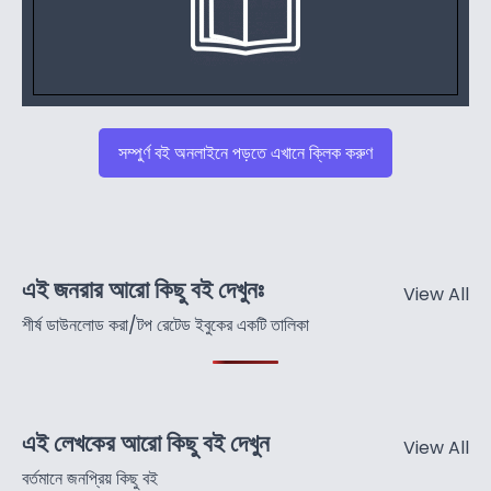
সম্পুর্ণ বই অনলাইনে পড়তে এখানে ক্লিক করুণ
এই জনরার আরো কিছু বই দেখুনঃ
View All
শীর্ষ ডাউনলোড করা/টপ রেটেড ইবুকের একটি তালিকা
এই লেখকের আরো কিছু বই দেখুন
View All
বর্তমানে জনপ্রিয় কিছু বই