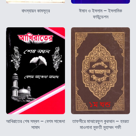
বাৎস্যায়ন কামসূত্র
ঈমান ও ইসলাম – ইসলামিক
ফাউন্ডেশন
আখিরাতের শেষ সম্বল – বেগম সাজেদা
তাফসীরে মাআরেফুল কুরআন – হযরত
সামাদ
মাওলানা মুফতী মুহাম্মদ শফী