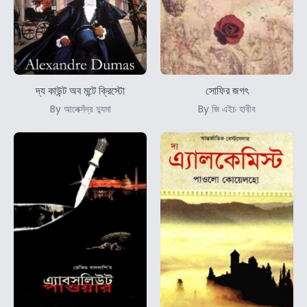
দ্য কাউন্ট অব মন্টে ক্রিস্টো
সোফির জগৎ
By আলেক্সঁদ্র দ্যুমা
By জি এইচ হাবীব