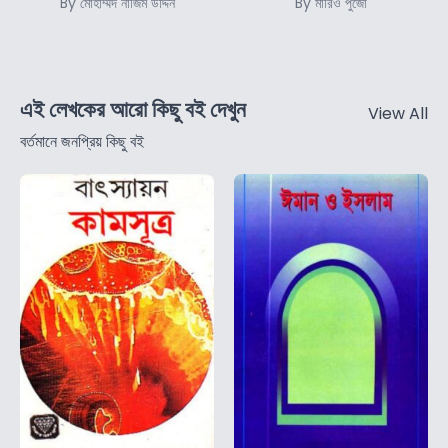
By মোহাম্মদ নাজিম উদ্দিন
By মারিও পুজো
এই লেখকের আরো কিছু বই দেখুন
View All
বর্তমানে জনপ্রিয় কিছু বই