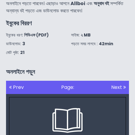
অনলাইনে পড়তে পারবেন। এছাড়াও আপনে
Allboi
এবং
অনুবাদ বই
সম্পর্কিত
অন্যান্য বই পড়তে এবং ডাউনলোড করতে পারবেন।
ইবুকের বিররণ
ইবুকের ধরণ:
পিডিএফ (PDF)
সাইজ:
২ MB
ডাউনলোড:
3
পড়তে সময় লাগবে :
42min
মোট পৃষ্ঠা:
21
অনলাইনে পড়ুন
Prev
Page:
Next