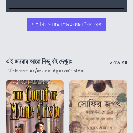
সম্পুর্ণ বই অনলাইনে পড়তে এখানে ক্লিক করুণ
এই জনরার আরো কিছু বই দেখুনঃ
View All
শীর্ষ ডাউনলোড করা/টপ রেটেড ইবুকের একটি তালিকা