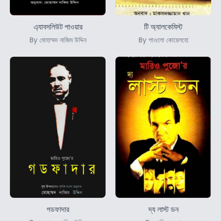
এ্যাবসলিউট পাওয়ার
টি অ্যালকেমিস্ট
By মোহাম্মদ নাজিম উদ্দিন
By পাওলো কোয়েলহো
গডফাদার
দ্য লাস্ট ডন