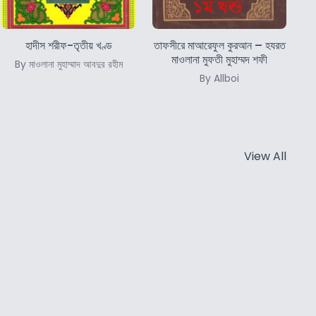
হাদীস শরীফ-তৃতীয় খণ্ড
তাফসীরে মাআরেফুল কুরআন – হযরত
মাওলানা মুফতী মুহাম্মদ শফী
By মাওলানা মুহাম্মাদ আবদুর রহীম
By Allboi
View All