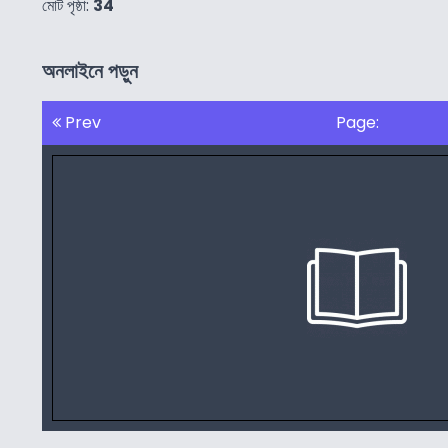
মোট পৃষ্ঠা:
34
অনলাইনে পড়ুন
Prev
Page: