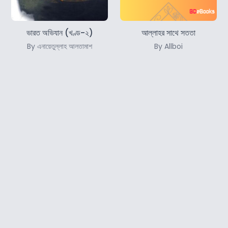
ভারত অভিযান (খণ্ড-২)
আল্লাহর সাথে সততা
By এনায়েতুল্লাহ আলতামাশ
By Allboi