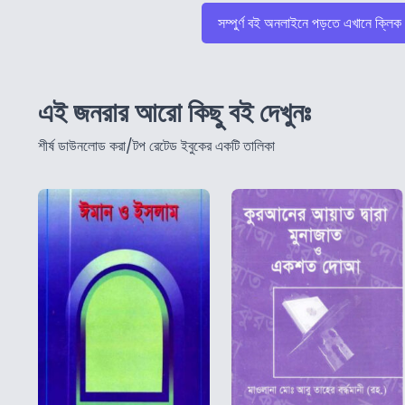
সম্পুর্ণ বই অনলাইনে পড়তে এখানে ক্লিক
এই জনরার আরো কিছু বই দেখুনঃ
শীর্ষ ডাউনলোড করা/টপ রেটেড ইবুকের একটি তালিকা