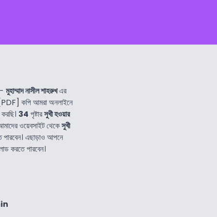
-
মুহাম্মাদ নাসীল শাহরুখ
এর
 [PDF] কপি আমরা অনলাইনে
র করছি।
34
পৃষ্টার
সুখী হওয়ার
 আমাদের ওয়েবসাইট থেকে
সুখী
ে পারবেন। এছাড়াও আপনে
লোড করতে পারবেন।
in