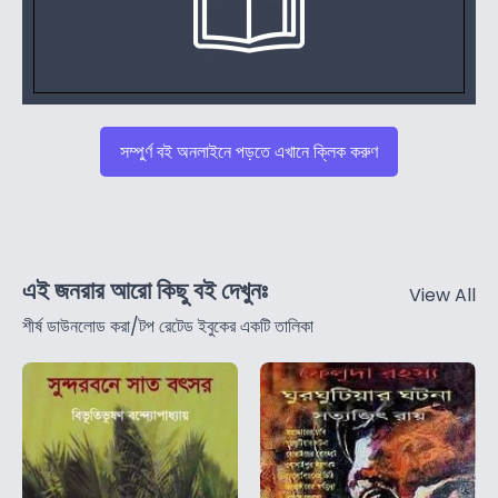
সম্পুর্ণ বই অনলাইনে পড়তে এখানে ক্লিক করুণ
এই জনরার আরো কিছু বই দেখুনঃ
View All
শীর্ষ ডাউনলোড করা/টপ রেটেড ইবুকের একটি তালিকা