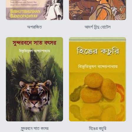
অপরাজিত
আদর্শ হিন্দু হোটেল
সুন্দরবনে সাত বৎসর
হিঙের কচুরি