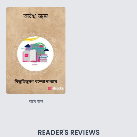
অথৈ জল
READER'S REVIEWS