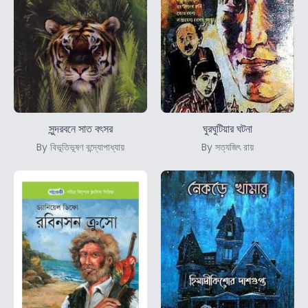
সুন্দরবনে সাত বৎসর
ঘুরঘুটিয়ার ঘটনা
By বিভূতিভূষণ বন্দ্যোপাধ্যায়
By সত্যজিৎ রায়