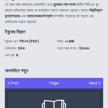
যে কোন সময় আমাদের ওয়েবসাইট থেকে
সুন্দরবনে সাত বৎসর
বইটির পিডিএফ খুব
সহজে ডাউনলোড করতে বা অনলাইনে পড়তে পারবেন। এছাড়াও আপনে
বিভূতিভূষণ
বন্দ্যোপাধ্যায়
এবং
অ্যাডভেঞ্চার উপন্যাস
সম্পর্কিত অন্যান্য বই পড়তে এবং
ডাউনলোড করতে পারবেন।
ইবুকের বিররণ
ইবুকের ধরণ:
পিডিএফ (PDF)
সাইজ:
০৪ MB
ডাউনলোড:
204
পড়তে সময় লাগবে :
12min
মোট পৃষ্ঠা:
6
অনলাইনে পড়ুন
Prev
Page:
Next