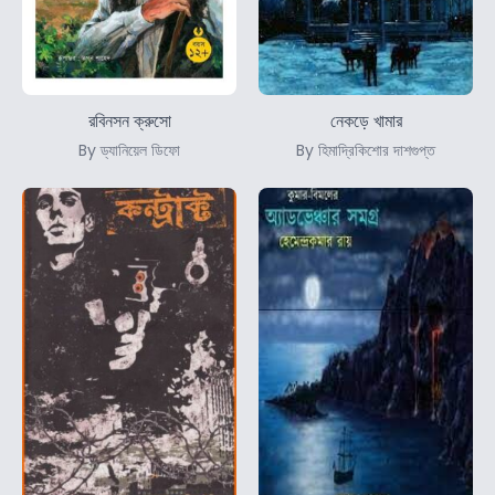
রবিনসন ক্রুসো
নেকড়ে খামার
By ড্যানিয়েল ডিফো
By হিমাদ্রিকিশোর দাশগুপ্ত