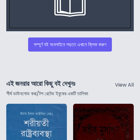
সম্পুর্ণ বই অনলাইনে পড়তে এখানে ক্লিক করুণ
এই জনরার আরো কিছু বই দেখুনঃ
View All
শীর্ষ ডাউনলোড করা/টপ রেটেড ইবুকের একটি তালিকা