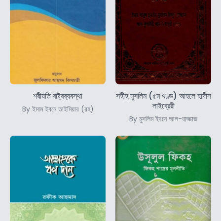
শরীয়তি রাষ্ট্রব্যবস্থা
সহীহ মুসলিম (৫ম খণ্ড) আহলে হাদীস
লাইব্রেরী
By ইমাম ইবনে তাইমিয়ার (রহ)
By মুসলিম ইবনে আল-হাজ্জাজ