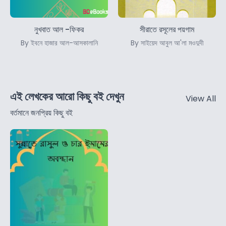
নুখবাত আল -ফিকর
সীরাতে রসূলের পয়গাম
By ইবনে হাজার আল-আসকালানি
By সাইয়েদ আবুল আ'লা মওদুদী
এই লেখকের আরো কিছু বই দেখুন
View All
বর্তমানে জনপ্রিয় কিছু বই