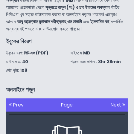
অবস্থান
বইটির পিডিএফ সাইজ মাত্র
৪ MB
। আপনারা চাইলে যে কোন সময়
আমাদের ওয়েবসাইট থেকে
সুন্নাতে রাসূল (সঃ) ও চার ইমামের অবস্থান
বইটির
পিডিএফ খুব সহজে ডাউনলোড করতে বা অনলাইনে পড়তে পারবেন। এছাড়াও
আপনে
আবু আব্দুল্লাহ মুহাম্মাদ শহীদুল্লাহ খান মাদানী
এবং
ইসলামিক বই
সম্পর্কিত
অন্যান্য বই পড়তে এবং ডাউনলোড করতে পারবেন।
ইবুকের বিররণ
ইবুকের ধরণ:
পিডিএফ (PDF)
সাইজ:
৪ MB
ডাউনলোড:
40
পড়তে সময় লাগবে :
3hr 38min
মোট পৃষ্ঠা:
109
অনলাইনে পড়ুন
Prev
Page:
Next