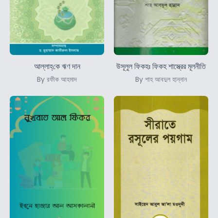
আল্লাহ্‌কে ঋণ দান
উসূলুল ফিকহঃ ফিকহ শাস্ত্রের মূলনীতি
By রফীক আহমাদ
By শাহ আবদুল হান্নান