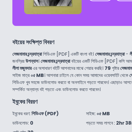
বইয়ের সংক্ষিপ্ত বিবরণ
সেজমামার চন্দ্রযাত্রা
পিডিএফ [PDF] একটি বাংলা বই।
সেজমামার চন্দ্রযাত্রা
-
ল
জনপ্রিয়
উপন্যাস
।
সেজমামার চন্দ্রযাত্রা
বইয়ের একটি পিডিএফ [PDF] কপি আমরা
লীলা মজুমদার
এর অসাধারণ বইটি আপনাদের মাঝে শেয়ার করছি।
79
পৃষ্টার
সেজমামার
সাইজ মাত্র
০৫ MB
। আপনারা চাইলে যে কোন সময় আমাদের ওয়েবসাইট থেকে
স
পিডিএফ খুব সহজে ডাউনলোড করতে বা অনলাইনে পড়তে পারবেন। এছাড়াও আপ
সম্পর্কিত অন্যান্য বই পড়তে এবং ডাউনলোড করতে পারবেন।
ইবুকের বিররণ
ইবুকের ধরণ:
পিডিএফ (PDF)
সাইজ:
০৫ MB
ডাউনলোড:
0
পড়তে সময় লাগবে :
2hr 3