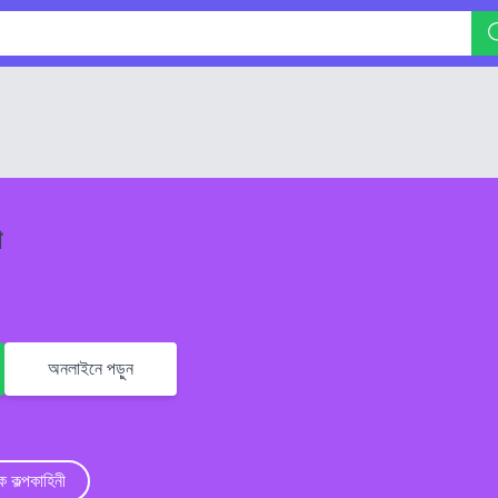
া
অনলাইনে পড়ুন
িক কল্পকাহিনী