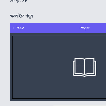
মোট পৃষ্ঠা:
79
অনলাইনে পড়ুন
Prev
Page: