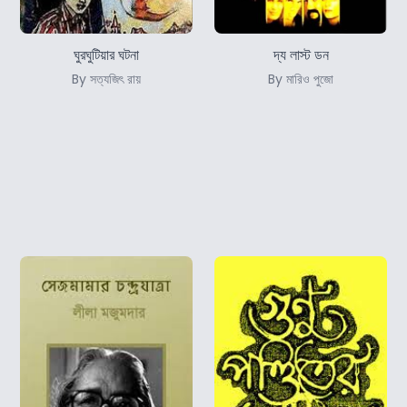
ঘুরঘুটিয়ার ঘটনা
দ্য লাস্ট ডন
By সত্যজিৎ রায়
By মারিও পুজো