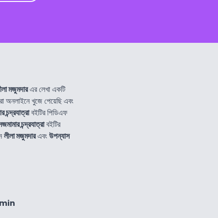
ীলা মজুমদার
এর লেখা একটি
 অনলাইনে খুজে পেয়েছি এবং
 চন্দ্রযাত্রা
বইটির পিডিএফ
েজমামার চন্দ্রযাত্রা
বইটির
নে
লীলা মজুমদার
এবং
উপন্যাস
8min