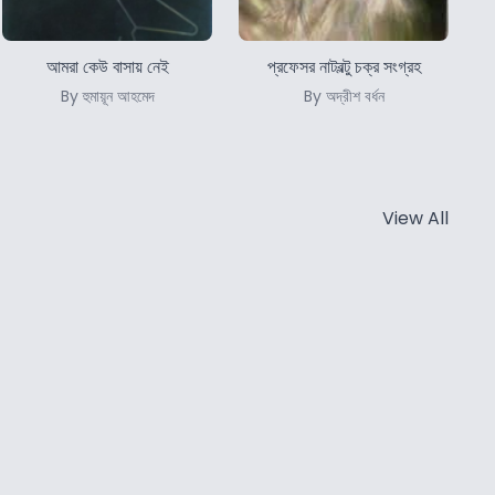
আমরা কেউ বাসায় নেই
প্রফেসর নাটবল্টু চক্র সংগ্রহ
By হুমায়ূন আহমেদ
By অদ্রীশ বর্ধন
View All