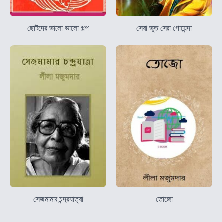
ছোটদের ভালো ভালো গল্প
সেরা ভুত সেরা গোয়েন্দা
সেজমামার চন্দ্রযাত্রা
তোজো