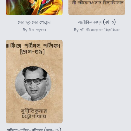
সেরা ভুত সেরা গোয়েন্দা
অলৌকিক রহস্য (বর্ষ-৩)
By লীলা মজুমদার
By শ্রী ক্ষীরোদপ্রসাদ বিদ্যাবিনোদ
সাহিত্য-পরিষৎ-পত্রিকা (ভাগ-৩৯)