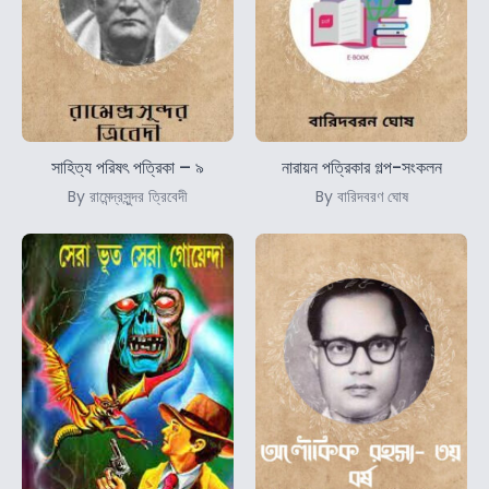
সাহিত্য পরিষৎ পত্রিকা – ৯
নারায়ন পত্রিকার গল্প-সংকলন
By রামেন্দ্রসুন্দর ত্রিবেদী
By বারিদবরণ ঘোষ