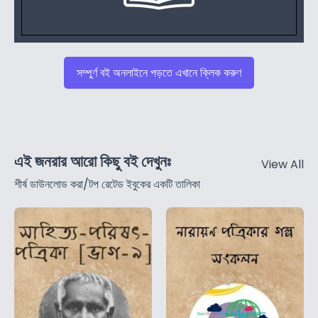
সম্পুর্ণ বই অনলাইনে পড়তে এখানে ক্লিক করুণ
এই জনরার আরো কিছু বই দেখুনঃ
View All
শীর্ষ ডাউনলোড করা/টপ রেটেড ইবুকের একটি তালিকা