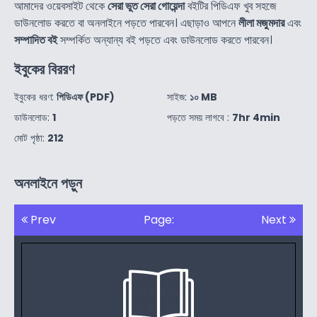
আমাদের ওয়েবসাইট থেকে
সেরা ভুত সেরা গোয়েন্দা
বইটির পিডিএফ খুব সহজে
ডাউনলোড করতে বা অনলাইনে পড়তে পারবেন। এছাড়াও আপনে
লীলা মজুমদার
এবং
সম্পাদিত বই
সম্পর্কিত অন্যান্য বই পড়তে এবং ডাউনলোড করতে পারবেন।
ইবুকের বিররণ
ইবুকের ধরণ:
পিডিএফ (PDF)
সাইজ:
১০ MB
ডাউনলোড:
1
পড়তে সময় লাগবে :
7hr 4min
মোট পৃষ্ঠা:
212
অনলাইনে পড়ুন
Prev
Page:
Next