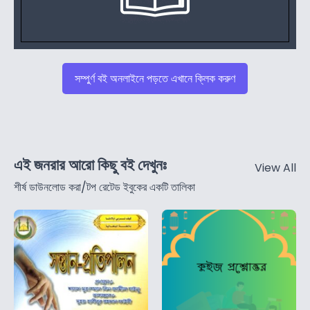
সম্পুর্ণ বই অনলাইনে পড়তে এখানে ক্লিক করুণ
এই জনরার আরো কিছু বই দেখুনঃ
View All
শীর্ষ ডাউনলোড করা/টপ রেটেড ইবুকের একটি তালিকা