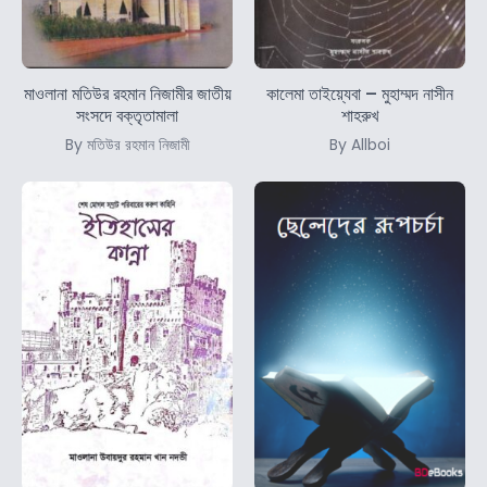
মাওলানা মতিউর রহমান নিজামীর জাতীয়
কালেমা তাইয়্যেবা – মুহাম্মদ নাসীন
সংসদে বক্তৃতামালা
শাহরুখ
By মতিউর রহমান নিজামী
By Allboi