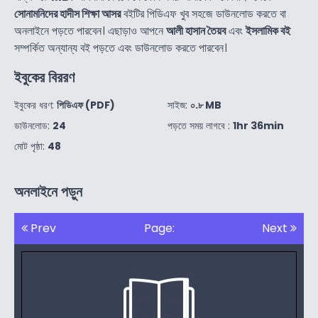
সোনামনিদের হাদীস শিক্ষা আসর
বইটির পিডিএফ খুব সহজে ডাউনলোড করতে বা
অনলাইনে পড়তে পারবেন। এছাড়াও আপনে
আলী হাসান তৈয়ব
এবং
ইসলামিক বই
সম্পর্কিত অন্যান্য বই পড়তে এবং ডাউনলোড করতে পারবেন।
ইবুকের বিররণ
ইবুকের ধরণ:
পিডিএফ (PDF)
সাইজ:
০.৮ MB
ডাউনলোড:
24
পড়তে সময় লাগবে :
1hr 36min
মোট পৃষ্ঠা:
48
অনলাইনে পড়ুন
Prev
Page:
Next