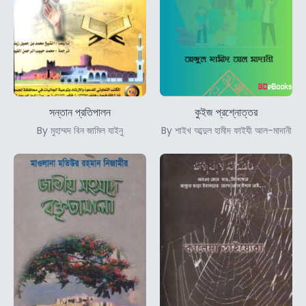
সন্তান প্রতিপালন
কুইজ প্রশ্নোত্তর
By মুহাম্মদ বিন জামিল যাইনু
By শাইখ আব্দুল হামীদ ফাইযী আল-মাদানী