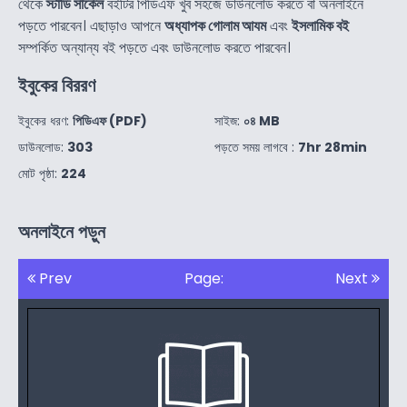
থেকে
স্টাডি সার্কেল
বইটির পিডিএফ খুব সহজে ডাউনলোড করতে বা অনলাইনে
পড়তে পারবেন। এছাড়াও আপনে
অধ্যাপক গোলাম আযম
এবং
ইসলামিক বই
সম্পর্কিত অন্যান্য বই পড়তে এবং ডাউনলোড করতে পারবেন।
ইবুকের বিররণ
ইবুকের ধরণ:
পিডিএফ (PDF)
সাইজ:
০৪ MB
ডাউনলোড:
303
পড়তে সময় লাগবে :
7hr 28min
মোট পৃষ্ঠা:
224
অনলাইনে পড়ুন
Prev
Page:
Next