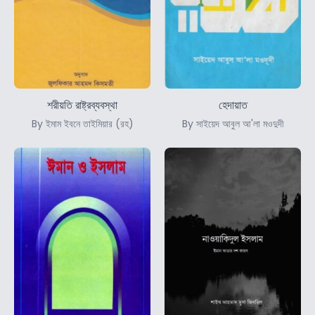
শরীয়তি রাষ্ট্রব্যবস্থা
হেদায়াত
By ইমাম ইবনে তাইমিয়ার (রহ)
By সাইয়েদ আবুল আ'লা মওদুদী