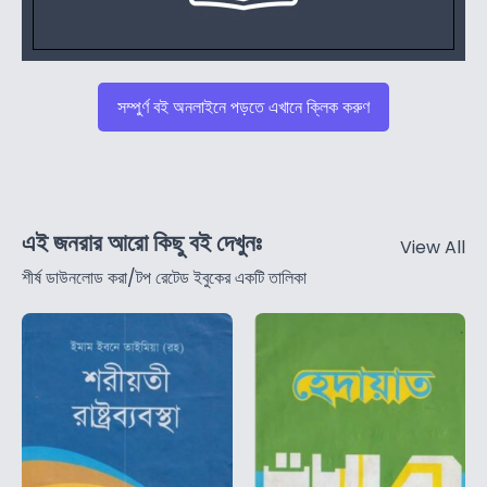
সম্পুর্ণ বই অনলাইনে পড়তে এখানে ক্লিক করুণ
এই জনরার আরো কিছু বই দেখুনঃ
View All
শীর্ষ ডাউনলোড করা/টপ রেটেড ইবুকের একটি তালিকা