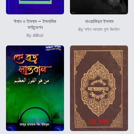
ঈমান ও ইসলাম – ইসলামিক
নাওয়াকিদুল ইসলাম
ফাউন্ডেশন
By শাইখ আহমাদ মুসা জিবরিল
By Allboi