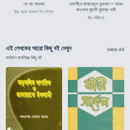
কে বড় লাভবান
তাফসীরে মাআরেফুল কুরআন – হযরত
মাওলানা মুফতী মুহাম্মদ শফী
By আব্দুর রাযযাক বিন ইউসুফ
By Allboi
এই লেখকের আরো কিছু বই দেখুন
View All
বর্তমানে জনপ্রিয় কিছু বই