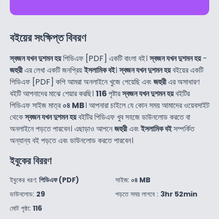
বইয়ের সংক্ষিপ্ত বিবরণ
স্বজন যখন দুশমন হয়
পিডিএফ [PDF] একটি বাংলা বই।
স্বজন যখন দুশমন হয়
-
জহুরী
এর লেখা একটি জনপ্রিয়
ইসলামিক বই
।
স্বজন যখন দুশমন হয়
বইয়ের একটি
পিডিএফ [PDF] কপি আমরা অনলাইনে খুজে পেয়েছি এবং
জহুরী
এর অসাধারণ
বইটি আপনাদের মাঝে শেয়ার করছি।
116
পৃষ্টার
স্বজন যখন দুশমন হয়
বইটির
পিডিএফ সাইজ মাত্র
০৪ MB
। আপনারা চাইলে যে কোন সময় আমাদের ওয়েবসাইট
থেকে
স্বজন যখন দুশমন হয়
বইটির পিডিএফ খুব সহজে ডাউনলোড করতে বা
অনলাইনে পড়তে পারবেন। এছাড়াও আপনে
জহুরী
এবং
ইসলামিক বই
সম্পর্কিত
অন্যান্য বই পড়তে এবং ডাউনলোড করতে পারবেন।
ইবুকের বিররণ
ইবুকের ধরণ:
পিডিএফ (PDF)
সাইজ:
০৪ MB
ডাউনলোড:
29
পড়তে সময় লাগবে :
3hr 52min
মোট পৃষ্ঠা:
116