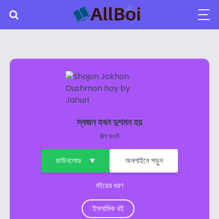
স্বজন যখন দুশমন হয়
BY
জহুরী
ডাউনলোড
অনলাইনে পড়ুন
বইয়ের ধরণ
ইসলামিক বই