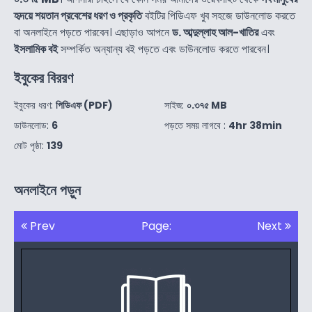
হৃদয়ে শয়তান প্রবেশের ধরণ ও প্রকৃতি
বইটির পিডিএফ খুব সহজে ডাউনলোড করতে
বা অনলাইনে পড়তে পারবেন। এছাড়াও আপনে
ড. আব্দুল্লাহ আল-খাতির
এবং
ইসলামিক বই
সম্পর্কিত অন্যান্য বই পড়তে এবং ডাউনলোড করতে পারবেন।
ইবুকের বিররণ
ইবুকের ধরণ:
পিডিএফ (PDF)
সাইজ:
০.৩৭৫ MB
ডাউনলোড:
6
পড়তে সময় লাগবে :
4hr 38min
মোট পৃষ্ঠা:
139
অনলাইনে পড়ুন
Prev
Page:
Next