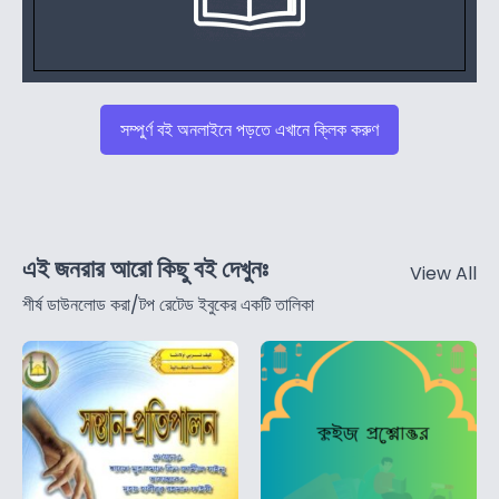
সম্পুর্ণ বই অনলাইনে পড়তে এখানে ক্লিক করুণ
এই জনরার আরো কিছু বই দেখুনঃ
View All
শীর্ষ ডাউনলোড করা/টপ রেটেড ইবুকের একটি তালিকা