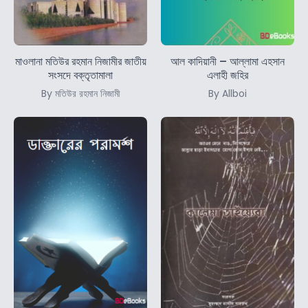
মাওলানা মতিউর রহমান নিজামীর জাতীয়
আল কাদিয়ানী – আল্লামা এহসান
সংসদে বক্তৃতামালা
এলাহী জহির
By মতিউর রহমান নিজামী
By Allboi