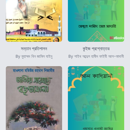
সন্তান প্রতিপালন
কুইজ প্রশ্নোত্তর
By মুহাম্মদ বিন জামিল যাইনু
By শাইখ আব্দুল হামীদ ফাইযী আল-মাদানী