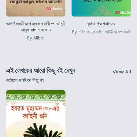
আদর্শ জননীরূপে একজন নারী – চৌধুরী
কুইজ প্রশ্নোত্তর
আবুল কালাম আজাদ
By শাইখ আব্দুল হামীদ ফাইযী আল-মাদানী
By Allboi
এই লেখকের আরো কিছু বই দেখুন
View All
বর্তমানে জনপ্রিয় কিছু বই