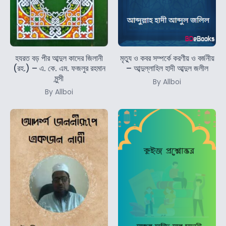
হযরত বড় পীর আব্দুল কাদের জিলানী
মৃত্যু ও কবর সম্পর্কে করণীয় ও বর্জনীয়
(রহ.) – এ. কে. এম. ফজলুর রহমান
– আব্দুল্লাহিল হাদী আব্দুল জলীল
মুন্সী
By Allboi
By Allboi