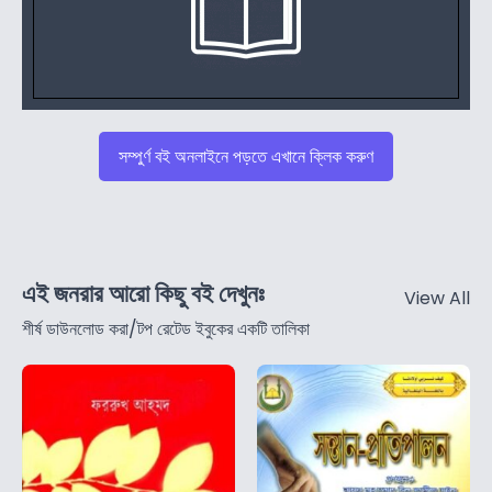
সম্পুর্ণ বই অনলাইনে পড়তে এখানে ক্লিক করুণ
এই জনরার আরো কিছু বই দেখুনঃ
View All
শীর্ষ ডাউনলোড করা/টপ রেটেড ইবুকের একটি তালিকা