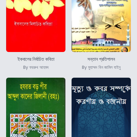
ইকবালের নির্বাচিত কবিতা
সন্তান প্রতিপালন
By ফররুখ আহমদ
By মুহাম্মদ বিন জামিল যাইনু