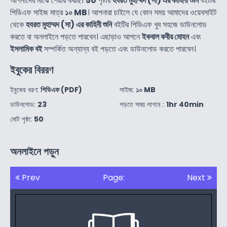
আপনাদের মাঝে শেয়ার করছি।
50
পৃষ্টার
হযরত মুহাম্মদ (সা) এর কাহিনী শুনি
বইটির
পিডিএফ সাইজ মাত্র
১০ MB
। আপনারা চাইলে যে কোন সময় আমাদের ওয়েবসাইট
থেকে
হযরত মুহাম্মদ (সা) এর কাহিনী শুনি
বইটির পিডিএফ খুব সহজে ডাউনলোড
করতে বা অনলাইনে পড়তে পারবেন। এছাড়াও আপনে
ইকবাল কবীর মোহন
এবং
ইসলামিক বই
সম্পর্কিত অন্যান্য বই পড়তে এবং ডাউনলোড করতে পারবেন।
ইবুকের বিররণ
ইবুকের ধরণ:
পিডিএফ (PDF)
সাইজ:
১০ MB
ডাউনলোড:
23
পড়তে সময় লাগবে :
1hr 40min
মোট পৃষ্ঠা:
50
অনলাইনে পড়ুন
Prev
Page:
Next