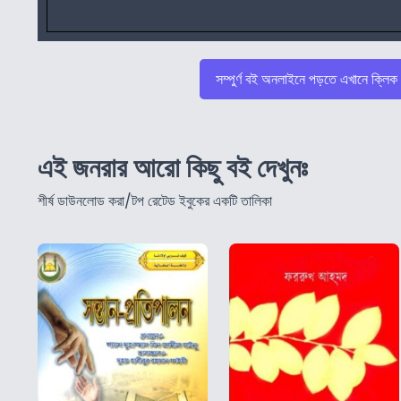
সম্পুর্ণ বই অনলাইনে পড়তে এখানে ক্লিক
এই জনরার আরো কিছু বই দেখুনঃ
শীর্ষ ডাউনলোড করা/টপ রেটেড ইবুকের একটি তালিকা