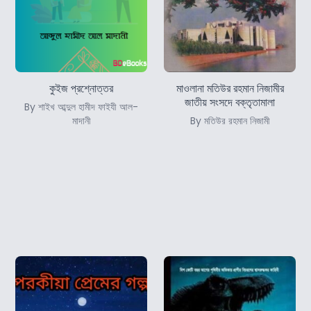
কুইজ প্রশ্নোত্তর
মাওলানা মতিউর রহমান নিজামীর
জাতীয় সংসদে বক্তৃতামালা
By শাইখ আব্দুল হামীদ ফাইযী আল-
মাদানী
By মতিউর রহমান নিজামী