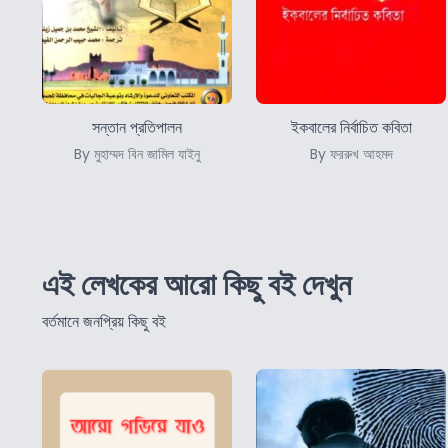
সন্তান প্রতিপালন
ইকবালের নির্বাচিত কবিতা
By মুহাম্মদ বিন জামিল যাইনু
By ফররুখ আহমদ
এই লেখকের আরো কিছু বই দেখুন
বর্তমানে জনপ্রিয় কিছু বই