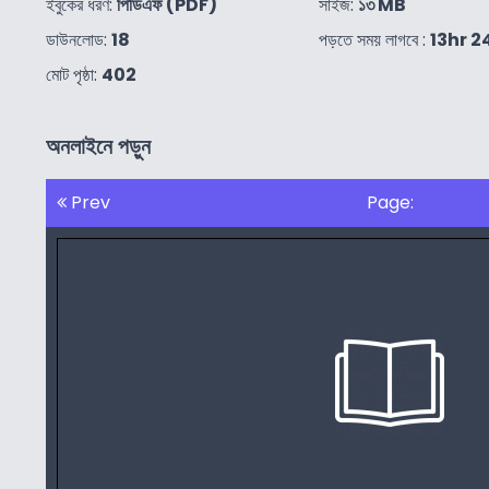
ইবুকের ধরণ:
পিডিএফ (PDF)
সাইজ:
১৩ MB
ডাউনলোড:
18
পড়তে সময় লাগবে :
13hr 
মোট পৃষ্ঠা:
402
অনলাইনে পড়ুন
Prev
Page: