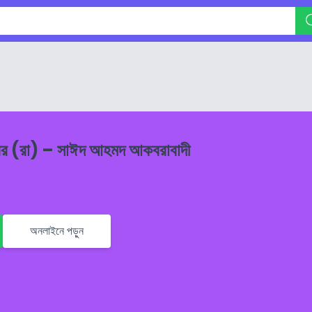
বর (রা) – সাঈদ আহমদ আকবরাবাদী
অনলাইনে পড়ুন