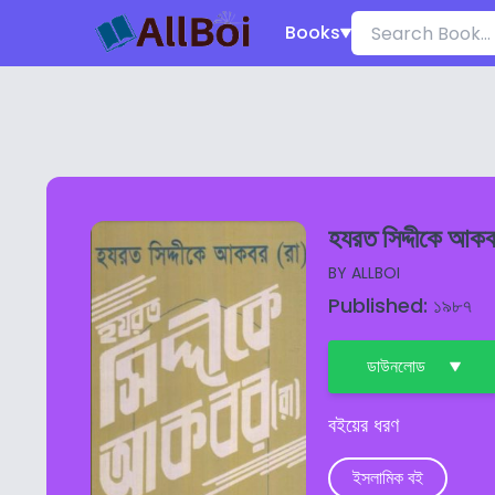
Books
হযরত সিদ্দীকে আক
BY
ALLBOI
Published: ১৯৮৭
ডাউনলোড
বইয়ের ধরণ
ইসলামিক বই