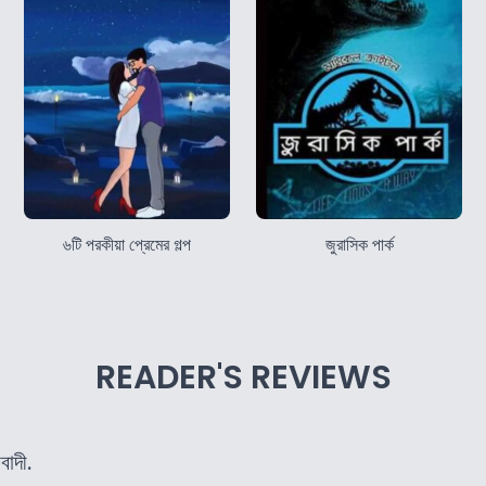
৬টি পরকীয়া প্রেমের গল্প
জুরাসিক পার্ক
READER'S REVIEWS
াদী.