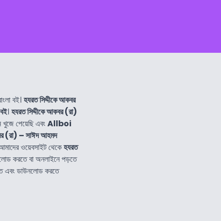
াংলা বই।
হযরত সিদ্দীকে আকবর
 বই
।
হযরত সিদ্দীকে আকবর (রা)
খুজে পেয়েছি এবং
Allboi
বর (রা) – সাঈদ আহমদ
 আমাদের ওয়েবসাইট থেকে
হযরত
নলোড করতে বা অনলাইনে পড়তে
ড়তে এবং ডাউনলোড করতে