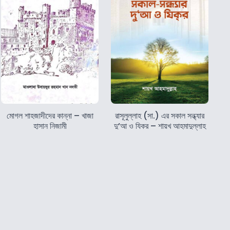
মোগল শাহজাদীদের কান্না – খাজা
রাসূলুল্লাহ (সা.) এর সকাল সন্ধ্যার
হাসান নিজামী
দু’আ ও যিকর – শায়খ আহমাদুল্লাহ