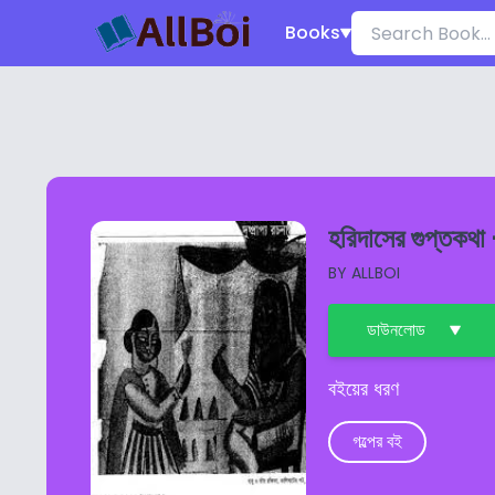
Books
হরিদাসের গুপ্তকথা –
BY
ALLBOI
ডাউনলোড
বইয়ের ধরণ
গল্পের বই