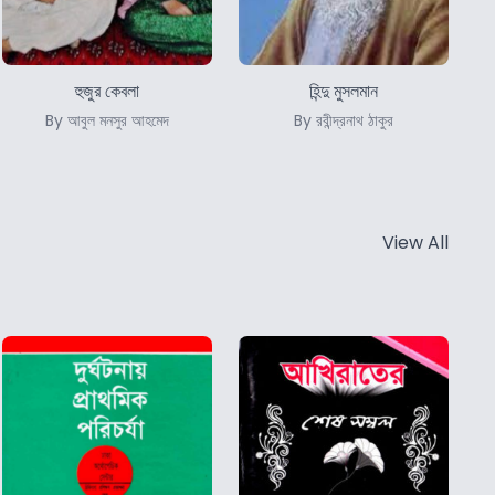
হুজুর কেবলা
হিন্দু মুসলমান
By আবুল মনসুর আহমেদ
By রবীন্দ্রনাথ ঠাকুর
View All