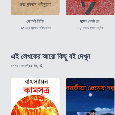
সোনালী শিশির
মন্টোর শ্রেষ্ঠ গল্প
By রুদ্র মুহম্মদ শহিদুল্লাহ
By সাদত হাসান মান্টো
এই লেখকের আরো কিছু বই দেখুন
বর্তমানে জনপ্রিয় কিছু বই