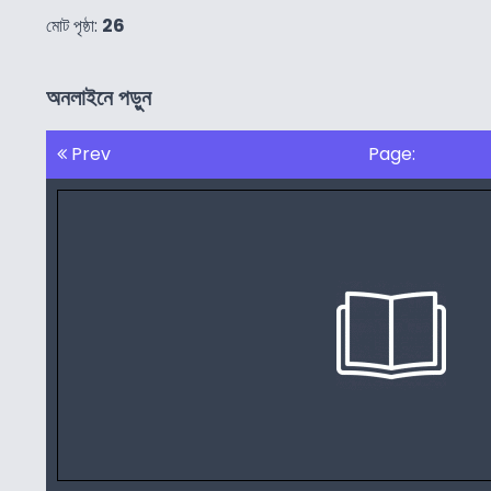
মোট পৃষ্ঠা:
26
অনলাইনে পড়ুন
Prev
Page: