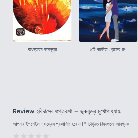
বাৎস্যায়ন কামসূত্র
৬টি পরকীয়া প্রেমের গল্প
Review হরিদাসের গুপ্তকথা – ভুবনচন্দ্র মুখোপাধ্যায়.
আপনার ই-মেইল এ্যাড্রেস প্রকাশিত হবে না।
*
চিহ্নিত বিষয়গুলো আবশ্যক।