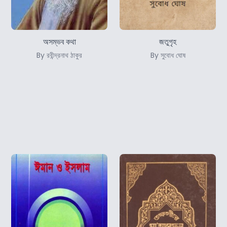
অসম্ভব কথা
জতুগৃহ
By রবীন্দ্রনাথ ঠাকুর
By সুবোধ ঘোষ