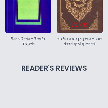
ঈমান ও ইসলাম – ইসলামিক
তাফসীরে মাআরেফুল কুরআন – হযরত
ফাউন্ডেশন
মাওলানা মুফতী মুহাম্মদ শফী
READER'S REVIEWS