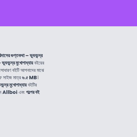
িদাসের গুপ্তকথা – ভুবনচন্দ্র
ুবনচন্দ্র মুখোপাধ্যায়
বইয়ের
াধারণ বইটি আপনাদের মাঝে
ফ সাইজ মাত্র
৬.৫ MB
।
ন্দ্র মুখোপাধ্যায়
বইটির
নে
Allboi
এবং
গল্পের বই