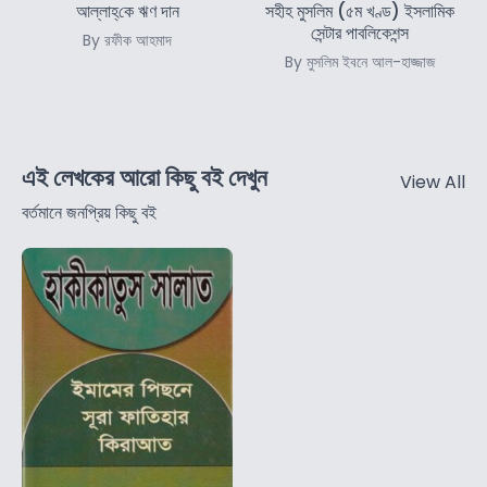
আল্লাহ্‌কে ঋণ দান
সহীহ মুসলিম (৫ম খণ্ড) ইসলামিক
সেন্টার পাবলিকেশন্স
By রফীক আহমাদ
By মুসলিম ইবনে আল-হাজ্জাজ
এই লেখকের আরো কিছু বই দেখুন
View All
বর্তমানে জনপ্রিয় কিছু বই