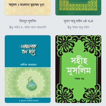
হিসনুল মুসলিম
সুনান আবু দাঊদ ৬ষ্ঠ খণ্ড
By শাইখ ড. সাইদ আল-কাহতানি
By ইমাম আবু দাউদ