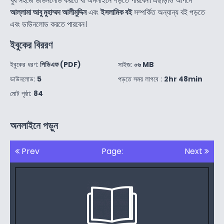
খুব সহজে ডাউনলোড করতে বা অনলাইনে পড়তে পারবেন। এছাড়াও আপনে
আল্লামা আবু মুহাম্মদ আলীমুদ্দিন
এবং
ইসলামিক বই
সম্পর্কিত অন্যান্য বই পড়তে
এবং ডাউনলোড করতে পারবেন।
ইবুকের বিররণ
ইবুকের ধরণ:
পিডিএফ (PDF)
সাইজ:
০৬ MB
ডাউনলোড:
5
পড়তে সময় লাগবে :
2hr 48min
মোট পৃষ্ঠা:
84
অনলাইনে পড়ুন
Prev
Page:
Next