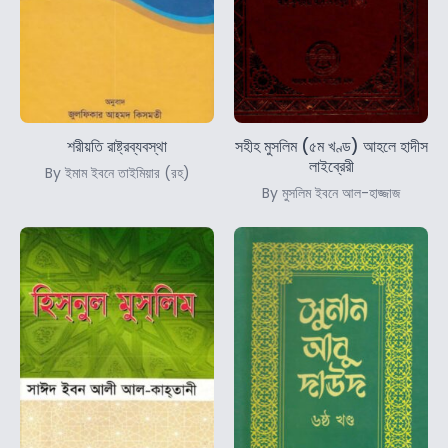
শরীয়তি রাষ্ট্রব্যবস্থা
সহীহ মুসলিম (৫ম খণ্ড) আহলে হাদীস
লাইব্রেরী
By ইমাম ইবনে তাইমিয়ার (রহ)
By মুসলিম ইবনে আল-হাজ্জাজ