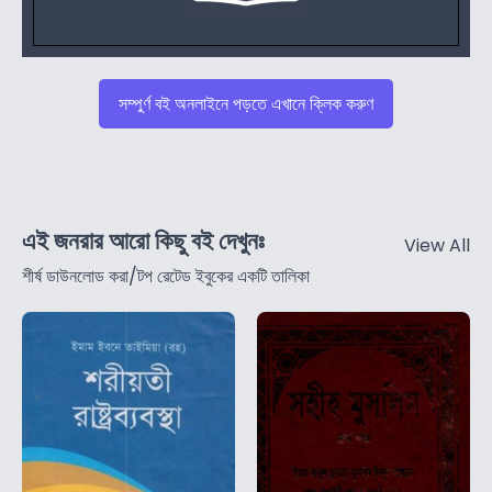
সম্পুর্ণ বই অনলাইনে পড়তে এখানে ক্লিক করুণ
এই জনরার আরো কিছু বই দেখুনঃ
View All
শীর্ষ ডাউনলোড করা/টপ রেটেড ইবুকের একটি তালিকা