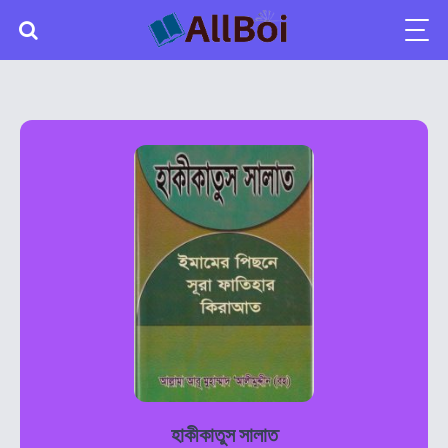
হাকীকাতুস সালাত