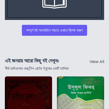
সম্পুর্ণ বই অনলাইনে পড়তে এখানে ক্লিক করুণ
এই জনরার আরো কিছু বই দেখুনঃ
View All
শীর্ষ ডাউনলোড করা/টপ রেটেড ইবুকের একটি তালিকা