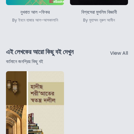
নুখবাত আল -ফিকর
বিশ্বসেরা মুসলিম বিজ্ঞানী
By ইবনে হাজার আল-আসকালানি
By মুহাম্মদ নূরুল আমীন
এই লেখকের আরো কিছু বই দেখুন
View All
বর্তমানে জনপ্রিয় কিছু বই