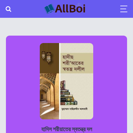
হাদিস শরীয়াতের স্বতন্ত্র দল