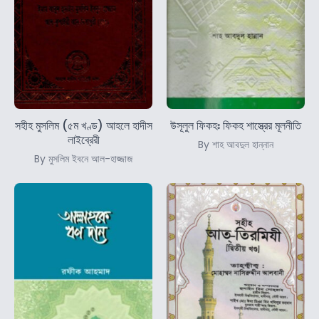
সহীহ মুসলিম (৫ম খণ্ড) আহলে হাদীস
উসূলুল ফিকহঃ ফিকহ শাস্ত্রের মূলনীতি
লাইব্রেরী
By শাহ আবদুল হান্নান
By মুসলিম ইবনে আল-হাজ্জাজ