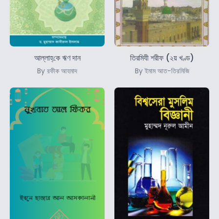
আল্লাহ্‌কে ঋণ দান
তিরমিযী শরীফ (২য় খণ্ড)
By রফীক আহমাদ
By ইমাম আত-তিরমিজি