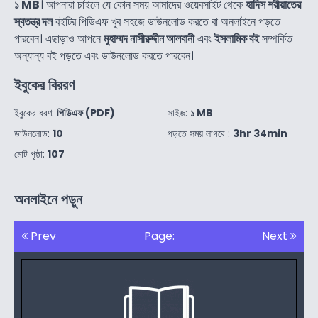
১ MB
। আপনারা চাইলে যে কোন সময় আমাদের ওয়েবসাইট থেকে
হাদিস শরীয়াতের
স্বতন্ত্র দল
বইটির পিডিএফ খুব সহজে ডাউনলোড করতে বা অনলাইনে পড়তে
পারবেন। এছাড়াও আপনে
মুহাম্মদ নাসীরুদ্দীন আলবানী
এবং
ইসলামিক বই
সম্পর্কিত
অন্যান্য বই পড়তে এবং ডাউনলোড করতে পারবেন।
ইবুকের বিররণ
ইবুকের ধরণ:
পিডিএফ (PDF)
সাইজ:
১ MB
ডাউনলোড:
10
পড়তে সময় লাগবে :
3hr 34min
মোট পৃষ্ঠা:
107
অনলাইনে পড়ুন
Prev
Page:
Next