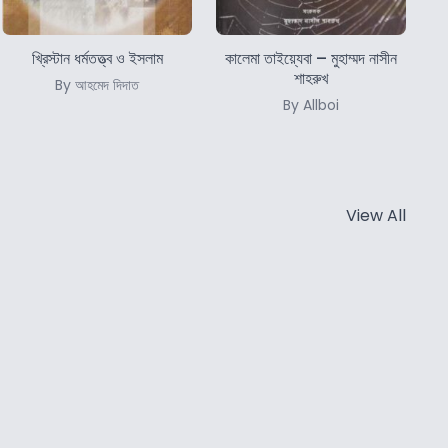
খ্রিস্টান ধর্মতত্ত্ব ও ইসলাম
কালেমা তাইয়্যেবা – মুহাম্মদ নাসীন
শাহরুখ
By আহমেদ দিদাত
By Allboi
View All