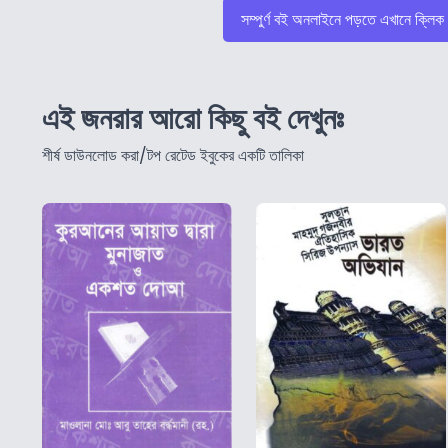
সম্পুর্ণ বই অনলাইনে পড়তে এখানে ক্লিক
এই জনরার আরো কিছু বই দেখুনঃ
শীর্ষ ডাউনলোড করা/টপ রেটেড ইবুকের একটি তালিকা