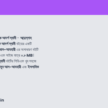
আদর্শ স্বামী
-
আব্দুল্লাহ
আদর্শ স্বামী
বইয়ের একটি
ন আল-আযহারী
এর অসাধারণ বইটি
িএফ সাইজ মাত্র
০.৮ MB
।
বামী
বইটির পিডিএফ খুব সহজে
মামুন আল-আযহারী
এবং
ইসলামিক
in