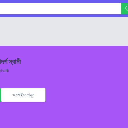
্শ স্বামী
আযহারী
অনলাইনে পড়ুন