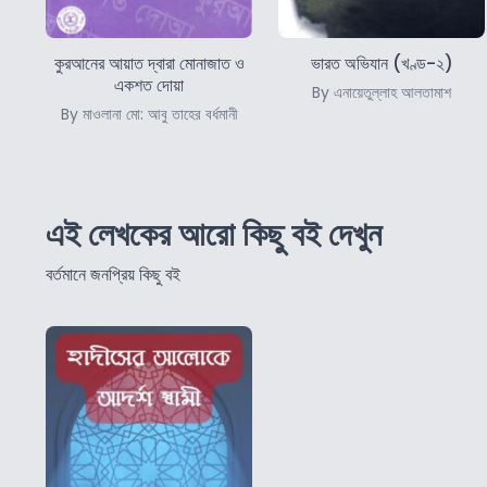
কুরআনের আয়াত দ্বারা মোনাজাত ও
ভারত অভিযান (খণ্ড-২)
একশত দোয়া
By এনায়েতুল্লাহ আলতামাশ
By মাওলানা মো: আবু তাহের বর্ধমানী
এই লেখকের আরো কিছু বই দেখুন
বর্তমানে জনপ্রিয় কিছু বই