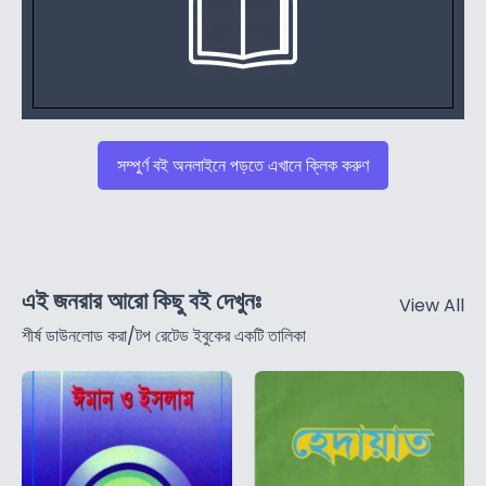
সম্পুর্ণ বই অনলাইনে পড়তে এখানে ক্লিক করুণ
এই জনরার আরো কিছু বই দেখুনঃ
View All
শীর্ষ ডাউনলোড করা/টপ রেটেড ইবুকের একটি তালিকা