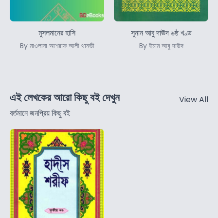
মুসলমানের হাসি
সুনান আবু দাঊদ ৬ষ্ঠ খণ্ড
By মাওলানা আশরাফ আলী থানভী
By ইমাম আবু দাউদ
এই লেখকের আরো কিছু বই দেখুন
View All
বর্তমানে জনপ্রিয় কিছু বই