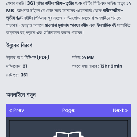
শেয়ার করছি।
361
পৃষ্টার
হাদীস শরীফ-তৃতীয় খণ্ড
বইটির পিডিএফ সাইজ মাত্র
১২
MB
। আপনারা চাইলে যে কোন সময় আমাদের ওয়েবসাইট থেকে
হাদীস শরীফ-
তৃতীয় খণ্ড
বইটির পিডিএফ খুব সহজে ডাউনলোড করতে বা অনলাইনে পড়তে
পারবেন। এছাড়াও আপনে
মাওলানা মুহাম্মাদ আবদুর রহীম
এবং
ইসলামিক বই
সম্পর্কিত
অন্যান্য বই পড়তে এবং ডাউনলোড করতে পারবেন।
ইবুকের বিররণ
ইবুকের ধরণ:
পিডিএফ (PDF)
সাইজ:
১২ MB
ডাউনলোড:
21
পড়তে সময় লাগবে :
12hr 2min
মোট পৃষ্ঠা:
361
অনলাইনে পড়ুন
Prev
Page:
Next