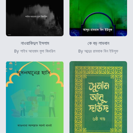
নাওয়াকিদুল ইসলাম
কে বড় লাভবান
By শাইখ আহমাদ মুসা জিবরিল
By আব্দুর রাযযাক বিন ইউসুফ