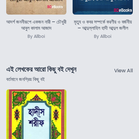
আদর্শ জননীরূপে একজন নারী – চৌধুরী
মৃত্যু ও কবর সম্পর্কে করণীয় ও বর্জনীয়
আবুল কালাম আজাদ
– আব্দুল্লাহিল হাদী আব্দুল জলীল
By Allboi
By Allboi
এই লেখকের আরো কিছু বই দেখুন
View All
বর্তমানে জনপ্রিয় কিছু বই