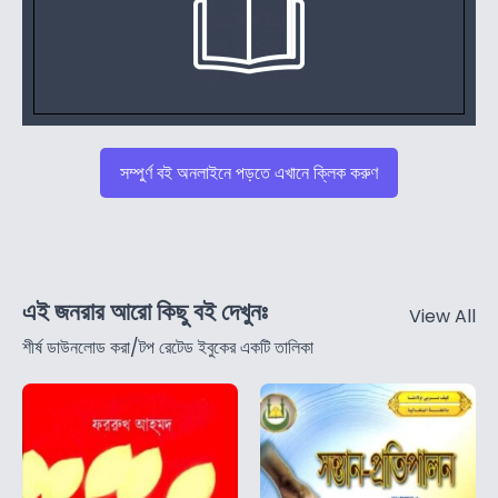
সম্পুর্ণ বই অনলাইনে পড়তে এখানে ক্লিক করুণ
এই জনরার আরো কিছু বই দেখুনঃ
View All
শীর্ষ ডাউনলোড করা/টপ রেটেড ইবুকের একটি তালিকা