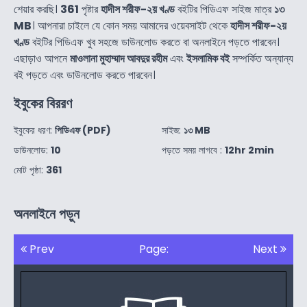
শেয়ার করছি।
361
পৃষ্টার
হাদীস শরীফ-২য় খণ্ড
বইটির পিডিএফ সাইজ মাত্র
১৩
MB
। আপনারা চাইলে যে কোন সময় আমাদের ওয়েবসাইট থেকে
হাদীস শরীফ-২য়
খণ্ড
বইটির পিডিএফ খুব সহজে ডাউনলোড করতে বা অনলাইনে পড়তে পারবেন।
এছাড়াও আপনে
মাওলানা মুহাম্মাদ আবদুর রহীম
এবং
ইসলামিক বই
সম্পর্কিত অন্যান্য
বই পড়তে এবং ডাউনলোড করতে পারবেন।
ইবুকের বিররণ
ইবুকের ধরণ:
পিডিএফ (PDF)
সাইজ:
১৩ MB
ডাউনলোড:
10
পড়তে সময় লাগবে :
12hr 2min
মোট পৃষ্ঠা:
361
অনলাইনে পড়ুন
Prev
Page:
Next