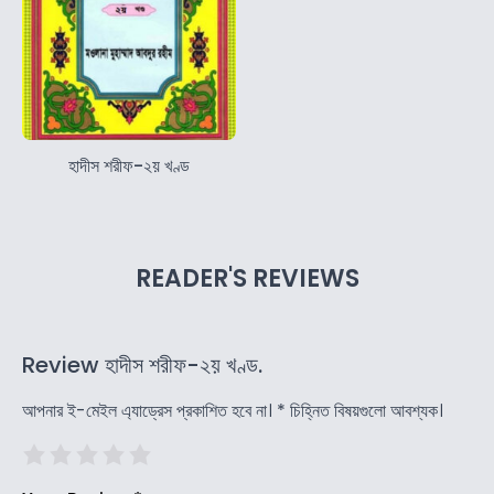
হাদীস শরীফ-২য় খণ্ড
READER'S REVIEWS
Review হাদীস শরীফ-২য় খণ্ড.
আপনার ই-মেইল এ্যাড্রেস প্রকাশিত হবে না।
*
চিহ্নিত বিষয়গুলো আবশ্যক।