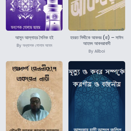
আসুন আল্লাহর সৈনিক হই
হযরত সিদ্দীকে আকবর (রা) – সাঈদ
আহমদ আকবরাবাদী
By অধ্যাপক গোলাম আযম
By Allboi