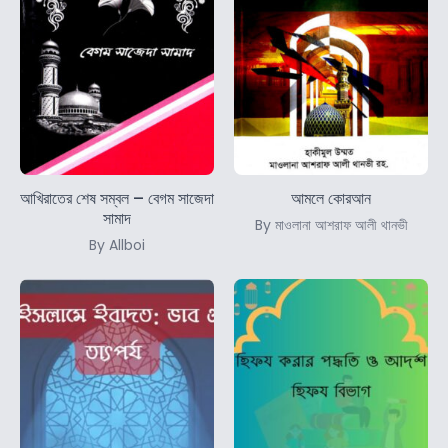
আখিরাতের শেষ সম্বল – বেগম সাজেদা
আমলে কোরআন
সামাদ
By মাওলানা আশরাফ আলী থানভী
By Allboi