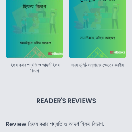
হিফয করার পদ্ধতি ও আদর্শ হিফয
সদ্য ভূমিষ্ঠ সন্তানের ক্ষেত্রে করণীয়
বিভাগ
READER'S REVIEWS
Review হিফয করার পদ্ধতি ও আদর্শ হিফয বিভাগ.