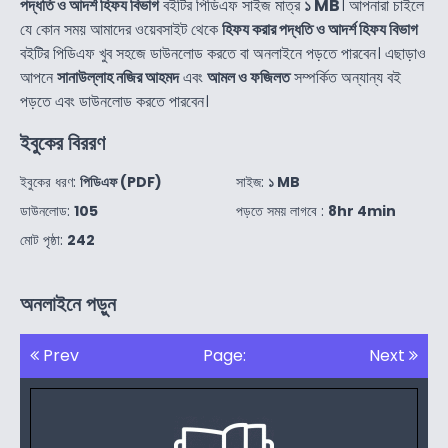
পদ্ধতি ও আদর্শ হিফয বিভাগ
বইটির পিডিএফ সাইজ মাত্র
১ MB
। আপনারা চাইলে
যে কোন সময় আমাদের ওয়েবসাইট থেকে
হিফয করার পদ্ধতি ও আদর্শ হিফয বিভাগ
বইটির পিডিএফ খুব সহজে ডাউনলোড করতে বা অনলাইনে পড়তে পারবেন। এছাড়াও
আপনে
সানাউল্লাহ নজির আহমদ
এবং
আমল ও ফজিলত
সম্পর্কিত অন্যান্য বই
পড়তে এবং ডাউনলোড করতে পারবেন।
ইবুকের বিররণ
ইবুকের ধরণ:
পিডিএফ (PDF)
সাইজ:
১ MB
ডাউনলোড:
105
পড়তে সময় লাগবে :
8hr 4min
মোট পৃষ্ঠা:
242
অনলাইনে পড়ুন
Prev
Page:
Next