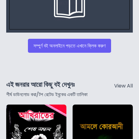
সম্পুর্ণ বই অনলাইনে পড়তে এখানে ক্লিক করুণ
এই জনরার আরো কিছু বই দেখুনঃ
View All
শীর্ষ ডাউনলোড করা/টপ রেটেড ইবুকের একটি তালিকা