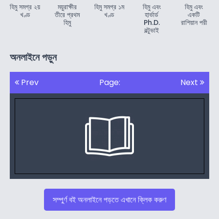
হিমু সমগ্র ২য়
ময়ুরাক্ষীর
হিমু সমগ্র ১ম
হিমু এবং
হিমু এবং
খণ্ড
তীরে প্রথম
খণ্ড
হার্ভার্ড
একটি
হিমু
Ph.D.
রাশিয়ান পরী
বল্টুভাই
অনলাইনে পড়ুন
Prev
Page:
Next
সম্পুর্ণ বই অনলাইনে পড়তে এখানে ক্লিক করুণ