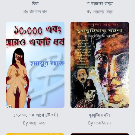
বিভা
পা বাড়ালেই রাস্তা
By জীবনানন্দ দাশ
By প্রেমেন্দ্র মিত্র
১০,০০০, এবং আরো ১টি ধর্ষণ
ঘুরঘুটিয়ার ঘটনা
By হুমায়ুন আজাদ
By সত্যজিৎ রায়