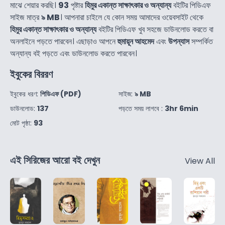
মাঝে শেয়ার করছি।
93
পৃষ্টার
হিমুর একান্ত সাক্ষাৎকার ও অন্যান্য
বইটির পিডিএফ
সাইজ মাত্র
৯ MB
। আপনারা চাইলে যে কোন সময় আমাদের ওয়েবসাইট থেকে
হিমুর একান্ত সাক্ষাৎকার ও অন্যান্য
বইটির পিডিএফ খুব সহজে ডাউনলোড করতে বা
অনলাইনে পড়তে পারবেন। এছাড়াও আপনে
হুমায়ূন আহমেদ
এবং
উপন্যাস
সম্পর্কিত
অন্যান্য বই পড়তে এবং ডাউনলোড করতে পারবেন।
ইবুকের বিররণ
ইবুকের ধরণ:
পিডিএফ (PDF)
সাইজ:
৯ MB
ডাউনলোড:
137
পড়তে সময় লাগবে :
3hr 6min
মোট পৃষ্ঠা:
93
এই সিরিজের আরো বই দেখুন
View All