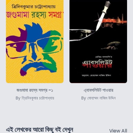
জগুমামা রহস্য সমগ্র -১
এ্যাবসলিউট পাওয়ার
By ত্রিদিবকুমার চট্টোপাধ্যায়
By মোহাম্মদ নাজিম উদ্দিন
এই লেখকের আরো কিছু বই দেখুন
View All