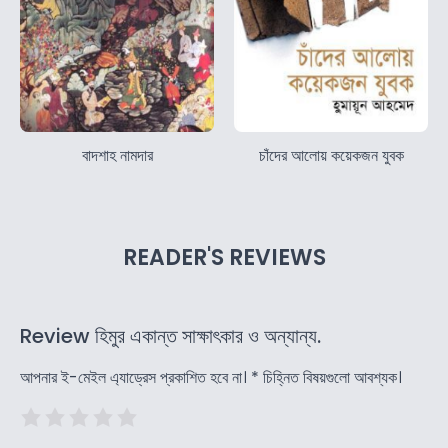
বাদশাহ নামদার
চাঁদের আলোয় কয়েকজন যুবক
READER'S REVIEWS
Review হিমুর একান্ত সাক্ষাৎকার ও অন্যান্য.
আপনার ই-মেইল এ্যাড্রেস প্রকাশিত হবে না।
*
চিহ্নিত বিষয়গুলো আবশ্যক।