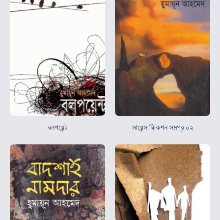
বলপয়েন্ট
সায়েন্স ফিকশন সমগ্র ০২