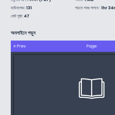
ডাউনলোড:
131
পড়তে সময় লাগবে :
1hr 34
মোট পৃষ্ঠা:
47
অনলাইনে পড়ুন
Prev
Page: