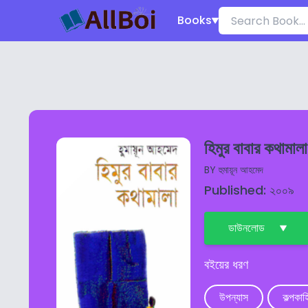
Books
হিমুর বাবার কথামালা
BY
হুমায়ূন আহমেদ
Published: ২০০৯
ডাউনলোড
বইয়ের ধরণ
উপন্যাস
কল্পকাহ