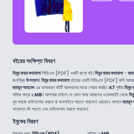
বইয়ের সংক্ষিপ্ত বিবরণ
হিমুর বাবার কথামালা
পিডিএফ [PDF] একটি বাংলা বই।
হিমুর বাবার কথামালা
-
হুম
জনপ্রিয়
উপন্যাস
।
হিমুর বাবার কথামালা
বইয়ের একটি পিডিএফ [PDF] কপি আমরা 
হুমায়ূন আহমেদ
এর অসাধারণ বইটি আপনাদের মাঝে শেয়ার করছি।
47
পৃষ্টার
হিমুর 
সাইজ মাত্র
২ MB
। আপনারা চাইলে যে কোন সময় আমাদের ওয়েবসাইট থেকে
হিম
খুব সহজে ডাউনলোড করতে বা অনলাইনে পড়তে পারবেন। এছাড়াও আপনে
হুমায়ূ
অন্যান্য বই পড়তে এবং ডাউনলোড করতে পারবেন।
ইবুকের বিররণ
ইবুকের ধরণ:
পিডিএফ (PDF)
সাইজ:
২ MB