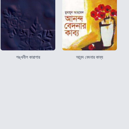
শঙ্খনীল কারাগার
আনন্দ বেদনার কাব্য