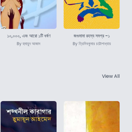
১০,০০০, এবং আরো ১টি ধর্ষণ
জগুমামা রহস্য সমগ্র -১
By হুমায়ুন আজাদ
By ত্রিদিবকুমার চট্টোপাধ্যায়
View All