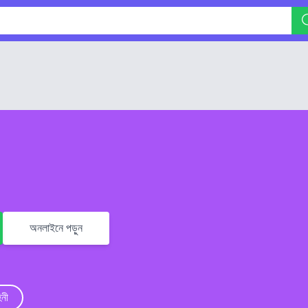
অনলাইনে পড়ুন
িনী