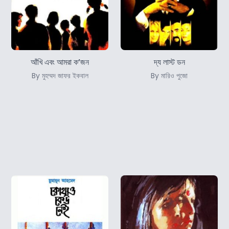
আঁখি এবং আমরা ক’জন
দ্য লাস্ট ডন
By মুহম্মদ জাফর ইকবাল
By মারিও পুজো