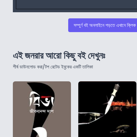
সম্পুর্ণ বই অনলাইনে পড়তে এখানে ক্লিক
এই জনরার আরো কিছু বই দেখুনঃ
শীর্ষ ডাউনলোড করা/টপ রেটেড ইবুকের একটি তালিকা