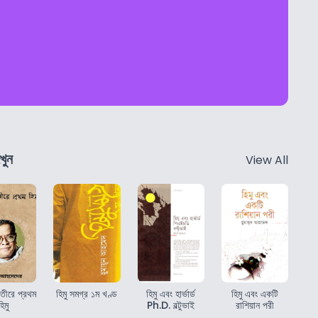
খুন
View All
ীর তীরে প্রথম
হিমু সমগ্র ১ম খণ্ড
হিমু এবং হার্ভার্ড
হিমু এবং একটি
হিমু
Ph.D. বল্টুভাই
রাশিয়ান পরী