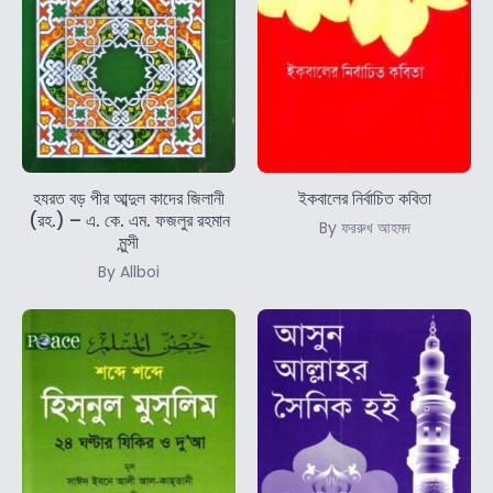
হযরত বড় পীর আব্দুল কাদের জিলানী
ইকবালের নির্বাচিত কবিতা
(রহ.) – এ. কে. এম. ফজলুর রহমান
By ফররুখ আহমদ
মুন্সী
By Allboi