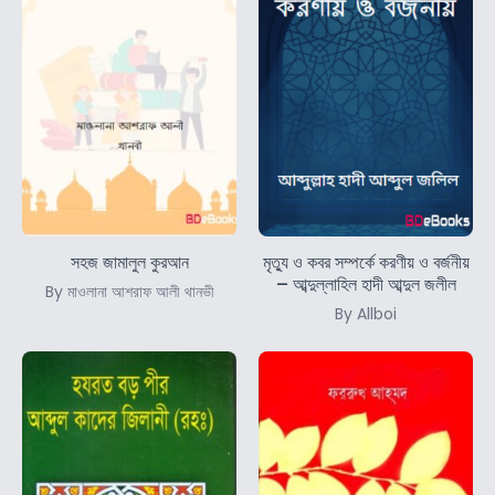
সহজ জামালুল কুরআন
মৃত্যু ও কবর সম্পর্কে করণীয় ও বর্জনীয়
– আব্দুল্লাহিল হাদী আব্দুল জলীল
By মাওলানা আশরাফ আলী থানভী
By Allboi