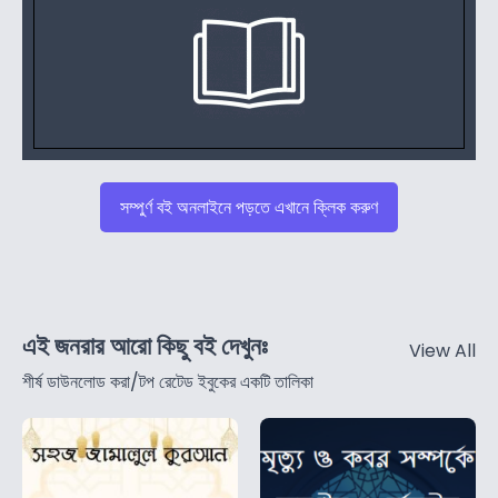
সম্পুর্ণ বই অনলাইনে পড়তে এখানে ক্লিক করুণ
এই জনরার আরো কিছু বই দেখুনঃ
View All
শীর্ষ ডাউনলোড করা/টপ রেটেড ইবুকের একটি তালিকা