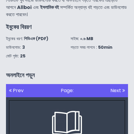
পিডিএফ খুব সহজে ডাউনলোড করতে বা অনলাইনে পড়তে পারবেন। এছাড়াও
আপনে
Allboi
এবং
ইসলামিক বই
সম্পর্কিত অন্যান্য বই পড়তে এবং ডাউনলোড
করতে পারবেন।
ইবুকের বিররণ
ইবুকের ধরণ:
পিডিএফ (PDF)
সাইজ:
০.৬ MB
ডাউনলোড:
3
পড়তে সময় লাগবে :
50min
মোট পৃষ্ঠা:
25
অনলাইনে পড়ুন
Prev
Page:
Next