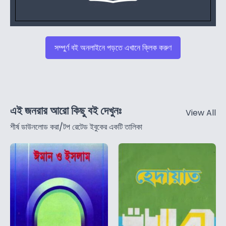
সম্পুর্ণ বই অনলাইনে পড়তে এখানে ক্লিক করুণ
এই জনরার আরো কিছু বই দেখুনঃ
View All
শীর্ষ ডাউনলোড করা/টপ রেটেড ইবুকের একটি তালিকা