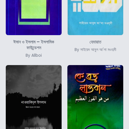
ঈমান ও ইসলাম – ইসলামিক
হেদায়াত
ফাউন্ডেশন
By সাইয়েদ আবুল আ'লা মওদুদী
By Allboi