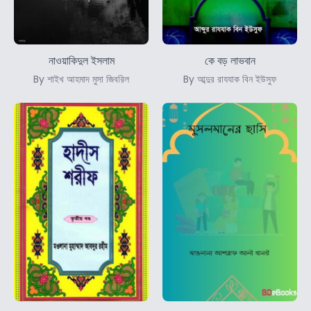
নাওয়াকিদুল ইসলাম
কে বড় লাভবান
By শাইখ আহমাদ মুসা জিবরিল
By আব্দুর রাযযাক বিন ইউসুফ