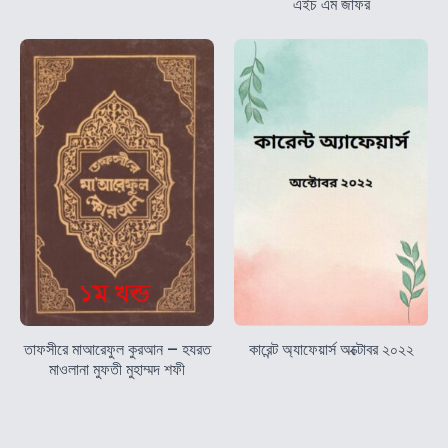
এইচ এম জাফর
তাফসীরে মাআরেফুল কুরআন – হযরত
কারেন্ট অ্যাফেয়ার্স অক্টোবর ২০২২
মাওলানা মুফতী মুহাম্মদ শফী