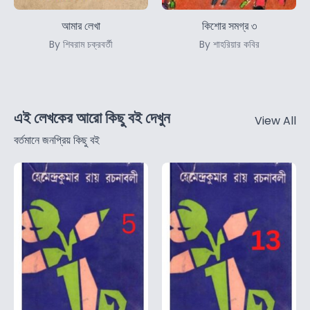
আমার লেখা
কিশোর সমগ্র ৩
By শিবরাম চক্রবর্তী
By শাহরিয়ার কবির
এই লেখকের আরো কিছু বই দেখুন
View All
বর্তমানে জনপ্রিয় কিছু বই