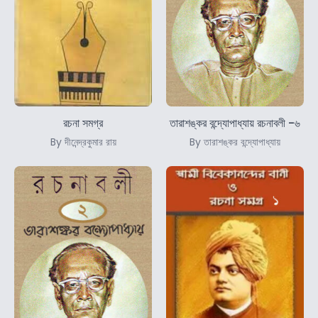
রচনা সমগ্র
তারাশঙ্কর বন্দ্যোপাধ্যায় রচনাবলী -৬
By দীনেন্দ্রকুমার রায়
By তারাশঙ্কর বন্দ্যোপাধ্যায়