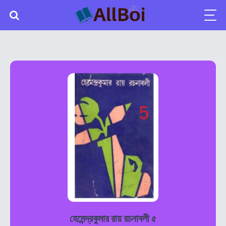
হেমেন্দ্রকুমার রায় রচনাবলী ৫