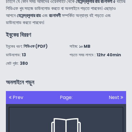
চাইলে যে কোন সময় আমাদের ওয়েবসাইট থেকে
হেমেন্দ্রকুমার রায় রচনাবলী ৫
বইটির
পিডিএফ খুব সহজে ডাউনলোড করতে বা অনলাইনে পড়তে পারবেন। এছাড়াও
আপনে
হেমেন্দ্রকুমার রায়
এবং
রচনাবলী
সম্পর্কিত অন্যান্য বই পড়তে এবং
ডাউনলোড করতে পারবেন।
ইবুকের বিররণ
ইবুকের ধরণ:
পিডিএফ (PDF)
সাইজ:
১০ MB
ডাউনলোড:
13
পড়তে সময় লাগবে :
12hr 40min
মোট পৃষ্ঠা:
380
অনলাইনে পড়ুন
Prev
Page:
Next