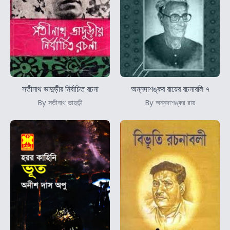
সতীনাথ ভাদুড়ীর নির্বাচিত রচনা
অন্নদাশঙ্কর রায়ের রচনাবলি ৭
By সতীনাথ ভাদুড়ী
By অন্নদাশঙ্কর রায়