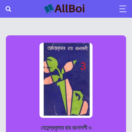
হেমেন্দ্রকুমার রায় রচনাবলী ৩