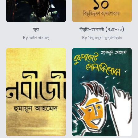
ভূত
বিভূতি-রচনাবলী (খণ্ড-১০)
By অনীশ দাস অপু
By বিভূতিভূষণ বন্দ্যোপাধ্যায়