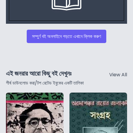
সম্পুর্ণ বই অনলাইনে পড়তে এখানে ক্লিক করুণ
এই জনরার আরো কিছু বই দেখুনঃ
View All
শীর্ষ ডাউনলোড করা/টপ রেটেড ইবুকের একটি তালিকা