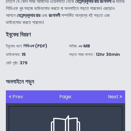
চাইলে যে কোন সময় আমাদের ওয়েবসাইট থেকে
হেমেন্দ্রকুমার রায় রচনাবলী ৩
বইটির
পিডিএফ খুব সহজে ডাউনলোড করতে বা অনলাইনে পড়তে পারবেন। এছাড়াও
আপনে
হেমেন্দ্রকুমার রায়
এবং
রচনাবলী
সম্পর্কিত অন্যান্য বই পড়তে এবং
ডাউনলোড করতে পারবেন।
ইবুকের বিররণ
ইবুকের ধরণ:
পিডিএফ (PDF)
সাইজ:
০৮ MB
ডাউনলোড:
15
পড়তে সময় লাগবে :
12hr 30min
মোট পৃষ্ঠা:
375
অনলাইনে পড়ুন
Prev
Page:
Next