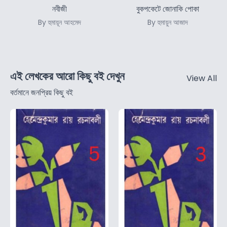
নবীজী
বুকপকেটে জোনাকি পোকা
By হুমায়ূন আহমেদ
By হুমায়ুন আজাদ
এই লেখকের আরো কিছু বই দেখুন
View All
বর্তমানে জনপ্রিয় কিছু বই